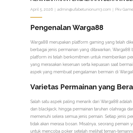
April 5, 2026
admin@ufabetunionum3.com
Pkv Game
Pengenalan Warga88
Warga88 merupakan platform gaming yang telah diken
berbagai jenis permainan yang ditawarkan, Warga88 b
platform ini telah berkomitmen untuk memberikan 
yang merasakan keseruan serta kepuasan saat bermain
aspek yang membuat pengalaman bermain di Warga8
Varietas Permainan yang Ber
Salah satu aspek paling menarik dari Warga88 adalah 
dan blackjack, hingga permainan taruhan olahraga 
memenuhi selera semua jenis pemain. Setiap jenis pe
tidak akan merasa bosan. Misalnya, seorang pemain ya
untuk mencoba poker setelah melihat teman-temann