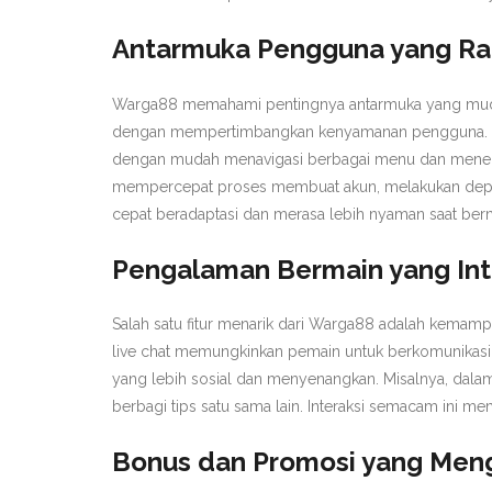
Antarmuka Pengguna yang R
Warga88 memahami pentingnya antarmuka yang mudah
dengan mempertimbangkan kenyamanan pengguna. Or
dengan mudah menavigasi berbagai menu dan menemuk
mempercepat proses membuat akun, melakukan deposi
cepat beradaptasi dan merasa lebih nyaman saat ber
Pengalaman Bermain yang Int
Salah satu fitur menarik dari Warga88 adalah kemampu
live chat memungkinkan pemain untuk berkomunikasi 
yang lebih sosial dan menyenangkan. Misalnya, dalam
berbagi tips satu sama lain. Interaksi semacam ini 
Bonus dan Promosi yang Men