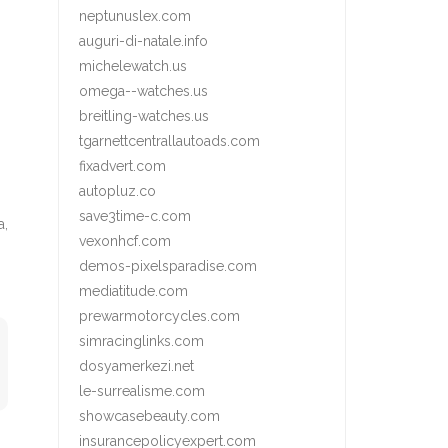
neptunuslex.com
auguri-di-natale.info
michelewatch.us
omega--watches.us
breitling-watches.us
tgarnettcentrallautoads.com
fixadvert.com
autopluz.co
save3time-c.com
a,
vexonhcf.com
demos-pixelsparadise.com
mediatitude.com
prewarmotorcycles.com
simracinglinks.com
dosyamerkezi.net
le-surrealisme.com
showcasebeauty.com
insurancepolicyexpert.com