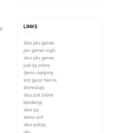
LINKS
ng
situs pkv games
pkv games login
situs pkv games
judi qq online
demo mahjong
slot gacor hari ini
dominoqq
situs judi online
bandarqq
situs qq
demo slot
situs asikqq
pkv