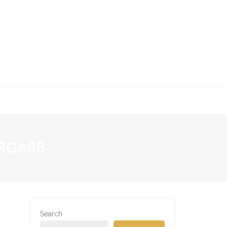
RGA88
Search