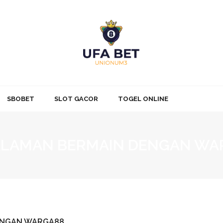
SBOBET
SLOT GACOR
TOGEL ONLINE
LAMAN BERMAIN DENGAN WA
ENGAN WARGA88