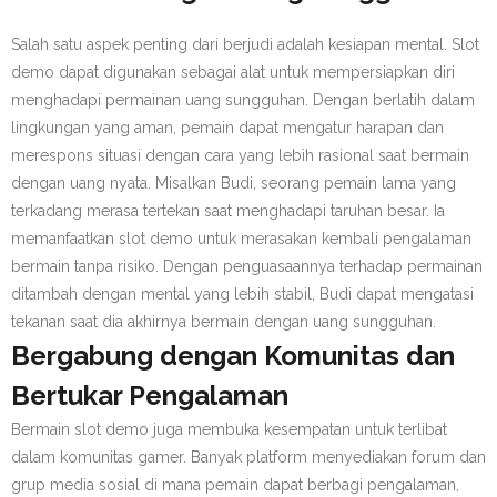
Salah satu aspek penting dari berjudi adalah kesiapan mental. Slot
demo dapat digunakan sebagai alat untuk mempersiapkan diri
menghadapi permainan uang sungguhan. Dengan berlatih dalam
lingkungan yang aman, pemain dapat mengatur harapan dan
merespons situasi dengan cara yang lebih rasional saat bermain
dengan uang nyata. Misalkan Budi, seorang pemain lama yang
terkadang merasa tertekan saat menghadapi taruhan besar. Ia
memanfaatkan slot demo untuk merasakan kembali pengalaman
bermain tanpa risiko. Dengan penguasaannya terhadap permainan
ditambah dengan mental yang lebih stabil, Budi dapat mengatasi
tekanan saat dia akhirnya bermain dengan uang sungguhan.
Bergabung dengan Komunitas dan
Bertukar Pengalaman
Bermain slot demo juga membuka kesempatan untuk terlibat
dalam komunitas gamer. Banyak platform menyediakan forum dan
grup media sosial di mana pemain dapat berbagi pengalaman,