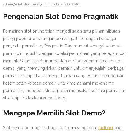
admin@ufabetunionum3.com
|
February 21, 2026
Pengenalan Slot Demo Pragmatik
Permainan slot online telah menjadi salah satu pilihan hiburan
paling populer di kalangan pemain judi. Di tengah berbagai
penyedia permainan, Pragmatic Play muncul sebagai salah satu
pemimpin industri dengan koleksi permainan yang beragam dan
menarik. Salah satu fitur unggulan dari penyedia ini adalah slot
demo, yang memungkinkan pemain untuk menjelajahi berbagai
permainan tanpa harus mengeluarkan uang. Hal ini memberikan
kesempatan kepada pemain untuk memahami mekanisme
permainan, mencoba strategi, dan merasakan sensasi permainan
slot tanpa risiko kehilangan uang.
Mengapa Memilih Slot Demo?
Slot demo berfungsi sebagai platform yang ideal
judi qq
bagi