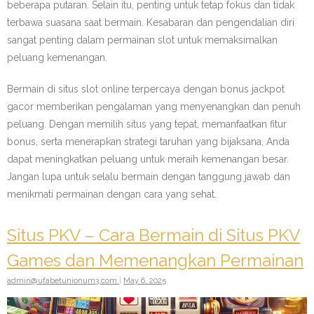
beberapa putaran. Selain itu, penting untuk tetap fokus dan tidak
terbawa suasana saat bermain. Kesabaran dan pengendalian diri
sangat penting dalam permainan slot untuk memaksimalkan
peluang kemenangan.
Bermain di situs slot online terpercaya dengan bonus jackpot
gacor memberikan pengalaman yang menyenangkan dan penuh
peluang. Dengan memilih situs yang tepat, memanfaatkan fitur
bonus, serta menerapkan strategi taruhan yang bijaksana, Anda
dapat meningkatkan peluang untuk meraih kemenangan besar.
Jangan lupa untuk selalu bermain dengan tanggung jawab dan
menikmati permainan dengan cara yang sehat.
Situs PKV – Cara Bermain di Situs PKV
Games dan Memenangkan Permainan
admin@ufabetunionum3.com
|
May 6, 2025