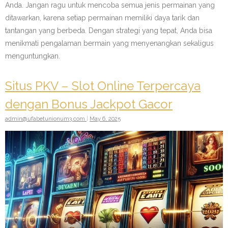
Anda. Jangan ragu untuk mencoba semua jenis permainan yang
ditawarkan, karena setiap permainan memiliki daya tarik dan
tantangan yang berbeda. Dengan strategi yang tepat, Anda bisa
menikmati pengalaman bermain yang menyenangkan sekaligus
menguntungkan.
Situs PKV – Slot Online Terpercaya
dengan Bonus Jackpot Gacor
admin@ufabetunionum3.com
|
May 6, 2025