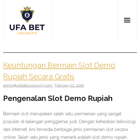
Skip
to
content
Home
Casino Online
Keuntungan Bermain Slot Demo
Rupiah Secara Gratis
Pkv Games
admin@ufabetunionum3.com
|
February 22, 2026
SBOBET
Pengenalan Slot Demo Rupiah
Slot Gacor
Bermain slot merupakan salah satu permainan yang sangat
Togel Online
populer di kalangan penggemar judi. Dengan kehadiran teknologi
dan internet, kini tersedia berbagai jenis permainan slot secara
online. Salah satu jenis yang menarik adalah slot demo rupiah,