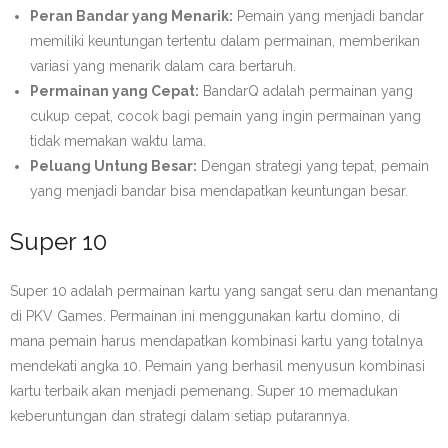
Peran Bandar yang Menarik:
Pemain yang menjadi bandar
memiliki keuntungan tertentu dalam permainan, memberikan
variasi yang menarik dalam cara bertaruh.
Permainan yang Cepat:
BandarQ adalah permainan yang
cukup cepat, cocok bagi pemain yang ingin permainan yang
tidak memakan waktu lama.
Peluang Untung Besar:
Dengan strategi yang tepat, pemain
yang menjadi bandar bisa mendapatkan keuntungan besar.
Super 10
Super 10 adalah permainan kartu yang sangat seru dan menantang
di PKV Games. Permainan ini menggunakan kartu domino, di
mana pemain harus mendapatkan kombinasi kartu yang totalnya
mendekati angka 10. Pemain yang berhasil menyusun kombinasi
kartu terbaik akan menjadi pemenang. Super 10 memadukan
keberuntungan dan strategi dalam setiap putarannya.