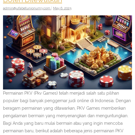
admin@ufabetunionum3.com
|
May 6, 2025
Permainan PKV (Pkv Games) telah menjadi salah satu pilihan
populer bagi banyak penggemar judi online di Indonesia. Dengan
beragam permainan yang ditawarkan, PKV Games memberikan
pengalaman bermain yang menyenangkan dan menguntungkan.
Bagi Anda yang baru mulai bermain atau yang ingin mencoba
permainan baru, berikut adalah beberapa jenis permainan PKV