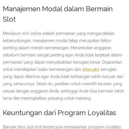
Manajemen Modal dalam Bermain
Slot
Meskipun slot online adalah permainan yang mengandalkan
keberuntungan, manajemen modal tetap merupakan faktor
penting dalam meraih kemenangan. Menentukan anggaran
sebelum bermain sangat penting agar Anda tidak terjebak dalam
permainan yang dapat menyebabkan kerugian besar. Disarankan
untuk menetapkan batas kemenangan dan
situs pkv
kerugian
yang dapat diterima agar Anda tidak kehilangan lebih banyak dari
yang seharusnya. Selain itu, pastikan untuk memilih taruhan yang
sesuai dengan anggaran Anda, sehingga Anda bisa bermain lebih
lama dan meningkatkan peluang untuk menang.
Keuntungan dari Program Loyalitas
Banyak situs judi slot terpercaya menawarkan program loyalitas