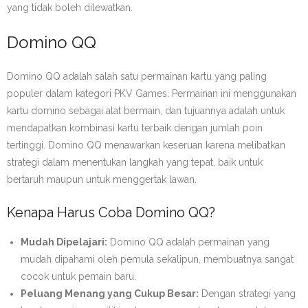
yang tidak boleh dilewatkan.
Domino QQ
Domino QQ adalah salah satu permainan kartu yang paling
populer dalam kategori PKV Games. Permainan ini menggunakan
kartu domino sebagai alat bermain, dan tujuannya adalah untuk
mendapatkan kombinasi kartu terbaik dengan jumlah poin
tertinggi. Domino QQ menawarkan keseruan karena melibatkan
strategi dalam menentukan langkah yang tepat, baik untuk
bertaruh maupun untuk menggertak lawan.
Kenapa Harus Coba Domino QQ?
Mudah Dipelajari:
Domino QQ adalah permainan yang
mudah dipahami oleh pemula sekalipun, membuatnya sangat
cocok untuk pemain baru.
Peluang Menang yang Cukup Besar:
Dengan strategi yang