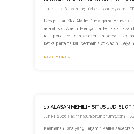
June 2, 2026
admin@ufabetunionum3.com
S
Pengenalan Slot Aladin Dunia game online tel
adalah slot Aladin. Mengambil tema dari kisah
rasa penasaran dan ketertarikan pemain. Roz
ketika pertama kali bermain slot Aladin. “Saya
READ MORE
10 ALASAN MEMILIH SITUS JUDI SLOT
June 1, 2026
admin@ufabetunionum3.com
S
Keamanan Data yang Terjamin Ketika seseorang