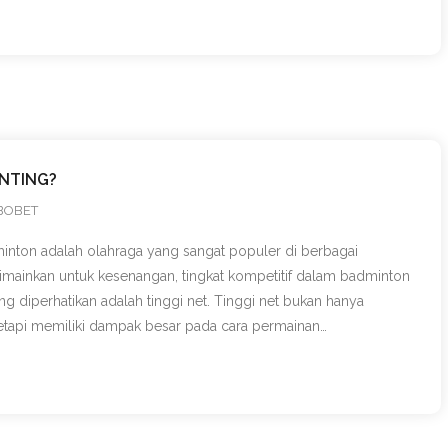
NTING?
BOBET
nton adalah olahraga yang sangat populer di berbagai
dimainkan untuk kesenangan, tingkat kompetitif dalam badminton
ing diperhatikan adalah tinggi net. Tinggi net bukan hanya
tetapi memiliki dampak besar pada cara permainan…