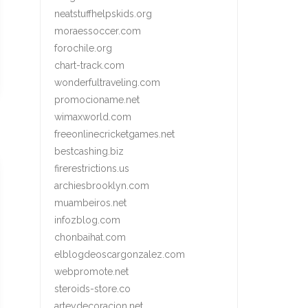
neatstuffhelpskids.org
moraessoccer.com
forochile.org
chart-track.com
wonderfultraveling.com
promocioname.net
wimaxworld.com
freeonlinecricketgames.net
bestcashing.biz
firerestrictions.us
archiesbrooklyn.com
muambeiros.net
infozblog.com
chonbaihat.com
elblogdeoscargonzalez.com
webpromote.net
steroids-store.co
arteydecoracion.net