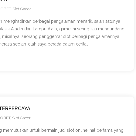
BOBET
,
Slot Gacor
ah menghadirkan berbagai pengalaman menarik, salah satunya
 klasik Aladin dan Lampu Ajaib, game ini sering kali mengundang
ha, misalnya, seorang penggemar slot berbagi pengalamannya
 merasa seolah-olah saya berada dalam cerita…
 TERPERCAYA
BOBET
,
Slot Gacor
 memutuskan untuk bermain judi slot online, hal pertama yang