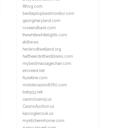
fithog.com
bestlaptopbestmonitor.com
georginaryland.com
roseandbasil.com
thewhitewhitelights.com
atdhe.ws
heckrodtwetland.org
halfheardinthestillness.com
mybestmassagechair.com
ericreed.net
fluxetine.com
mobilecasino8760.com
betqq3.net
casinoloans5.us
CasinoAuction.us
kipooglecouk.us
mykitchennhome.com
aumoulinvert.com