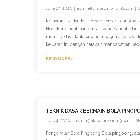
June 29, 2026
admin@ufabetunionum3.com
Keluaran HK Hari Ini: Update Terbaru dan Anali
Hongkong adalah informasi yang sangat dibu
memiliki daya tarik tersendiri bagi masyarakat
keluaran ini dengan harapan mendapatkan kebe
READ MORE
TEKNIK DASAR BERMAIN BOLA PING
June 4, 2026
admin@ufabetunionum3.com
S
Pengenalan Bola Pingpong Bola pingpong, ata