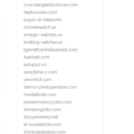
coursdanglaistoulouse.com
neptunuslex.com
auguri-di-natale.info
michelewatch.us
omega--watches.us
breitling-watches.us
tgarnettcentrallautoads.com
fixadvert.com
autopluz.co
save3time-c.com
vexonhcf.com
demos-pixelsparadise.com
mediatitude.com
prewarmotorcycles.com
simracinglinks.com
dosyamerkezi.net
le-surrealisme.com
showcasebeauty.com