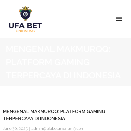
Skip
to
content
Home
MENGENAL MAKMURQQ:
Casino Online
PLATFORM GAMING
Pkv Games
TERPERCAYA DI INDONESIA
SBOBET
Slot Gacor
MENGENAL MAKMURQQ: PLATFORM GAMING
Togel Online
TERPERCAYA DI INDONESIA
June 30, 2025
admin@ufabetunionum3.com