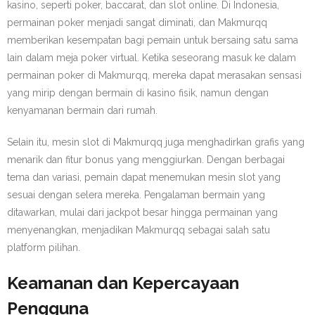
kasino, seperti poker, baccarat, dan slot online. Di Indonesia,
permainan poker menjadi sangat diminati, dan Makmurqq
memberikan kesempatan bagi pemain untuk bersaing satu sama
lain dalam meja poker virtual. Ketika seseorang masuk ke dalam
permainan poker di Makmurqq, mereka dapat merasakan sensasi
yang mirip dengan bermain di kasino fisik, namun dengan
kenyamanan bermain dari rumah.
Selain itu, mesin slot di Makmurqq juga menghadirkan grafis yang
menarik dan fitur bonus yang menggiurkan. Dengan berbagai
tema dan variasi, pemain dapat menemukan mesin slot yang
sesuai dengan selera mereka. Pengalaman bermain yang
ditawarkan, mulai dari jackpot besar hingga permainan yang
menyenangkan, menjadikan Makmurqq sebagai salah satu
platform pilihan.
Keamanan dan Kepercayaan
Pengguna