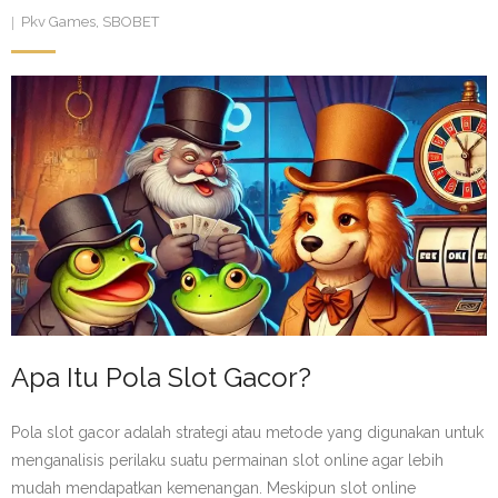
Pkv Games
,
SBOBET
Apa Itu Pola Slot Gacor?
Pola slot gacor adalah strategi atau metode yang digunakan untuk
menganalisis perilaku suatu permainan slot online agar lebih
mudah mendapatkan kemenangan. Meskipun slot online