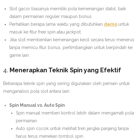
Slot gacor biasanya memiliki pola kemenangan stabil, baik
dalam permainan reguler maupun bonus.
Perhatikan berapa lama waktu yang dibutuhkan
demo
untuk
masuk ke fitur free spin atau jackpot.
Jika slot memberikan kemenangan kecil secara terus-menerus
tanpa memicu fitur bonus, pertimbangkan untuk berpindah ke
game lain.
4.
Menerapkan Teknik Spin yang Efektif
Beberapa teknik spin yang sering digunakan oleh pemain untuk
menganalisis pola slot antara lain:
Spin Manual vs. Auto Spin
Spin manual memberi kontrol lebih dalam mengamati pola
permainan.
Auto spin cocok untuk melihat tren jangka panjang tanpa
harus terus menekan tombol spin.