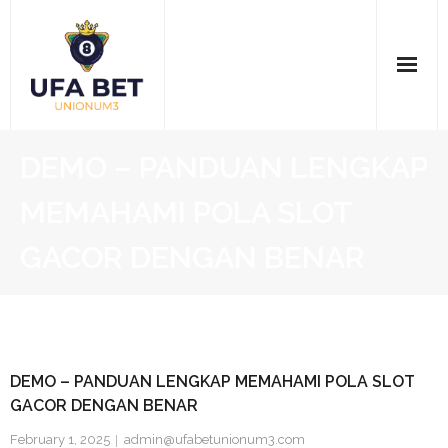
Skip
to
content
Home
DEMO – PANDUAN LENGKAP
Casino Online
MEMAHAMI POLA SLOT
Pkv Games
GACOR DENGAN BENAR
SBOBET
Slot Gacor
DEMO – PANDUAN LENGKAP MEMAHAMI POLA SLOT
Togel Online
GACOR DENGAN BENAR
February 1, 2025
admin@ufabetunionum3.com