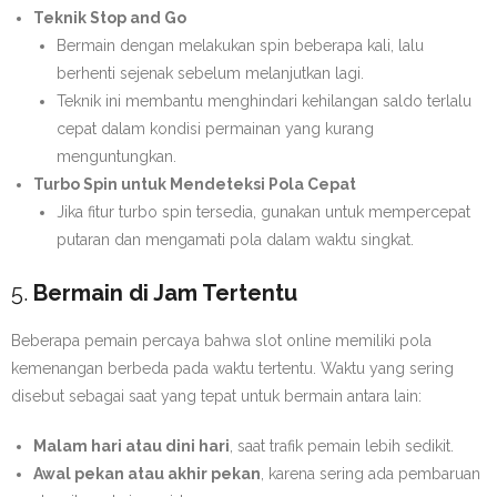
Teknik Stop and Go
Bermain dengan melakukan spin beberapa kali, lalu
berhenti sejenak sebelum melanjutkan lagi.
Teknik ini membantu menghindari kehilangan saldo terlalu
cepat dalam kondisi permainan yang kurang
menguntungkan.
Turbo Spin untuk Mendeteksi Pola Cepat
Jika fitur turbo spin tersedia, gunakan untuk mempercepat
putaran dan mengamati pola dalam waktu singkat.
5.
Bermain di Jam Tertentu
Beberapa pemain percaya bahwa slot online memiliki pola
kemenangan berbeda pada waktu tertentu. Waktu yang sering
disebut sebagai saat yang tepat untuk bermain antara lain:
Malam hari atau dini hari
, saat trafik pemain lebih sedikit.
Awal pekan atau akhir pekan
, karena sering ada pembaruan