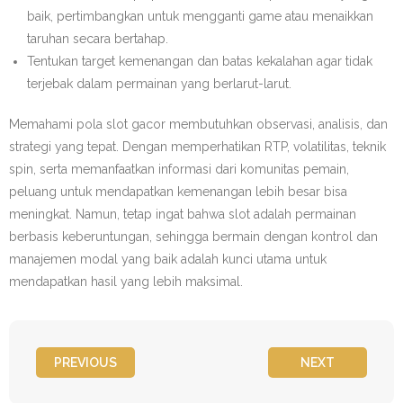
baik, pertimbangkan untuk mengganti game atau menaikkan
taruhan secara bertahap.
Tentukan target kemenangan dan batas kekalahan agar tidak
terjebak dalam permainan yang berlarut-larut.
Memahami pola slot gacor membutuhkan observasi, analisis, dan
strategi yang tepat. Dengan memperhatikan RTP, volatilitas, teknik
spin, serta memanfaatkan informasi dari komunitas pemain,
peluang untuk mendapatkan kemenangan lebih besar bisa
meningkat. Namun, tetap ingat bahwa slot adalah permainan
berbasis keberuntungan, sehingga bermain dengan kontrol dan
manajemen modal yang baik adalah kunci utama untuk
mendapatkan hasil yang lebih maksimal.
PREVIOUS
NEXT