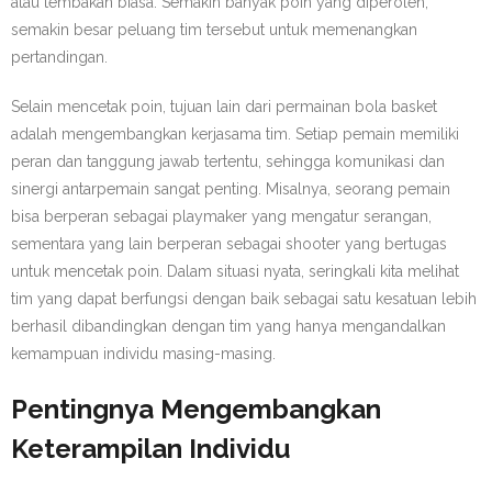
atau tembakan biasa. Semakin banyak poin yang diperoleh,
semakin besar peluang tim tersebut untuk memenangkan
pertandingan.
Selain mencetak poin, tujuan lain dari permainan bola basket
adalah mengembangkan kerjasama tim. Setiap pemain memiliki
peran dan tanggung jawab tertentu, sehingga komunikasi dan
sinergi antarpemain sangat penting. Misalnya, seorang pemain
bisa berperan sebagai playmaker yang mengatur serangan,
sementara yang lain berperan sebagai shooter yang bertugas
untuk mencetak poin. Dalam situasi nyata, seringkali kita melihat
tim yang dapat berfungsi dengan baik sebagai satu kesatuan lebih
berhasil dibandingkan dengan tim yang hanya mengandalkan
kemampuan individu masing-masing.
Pentingnya Mengembangkan
Keterampilan Individu