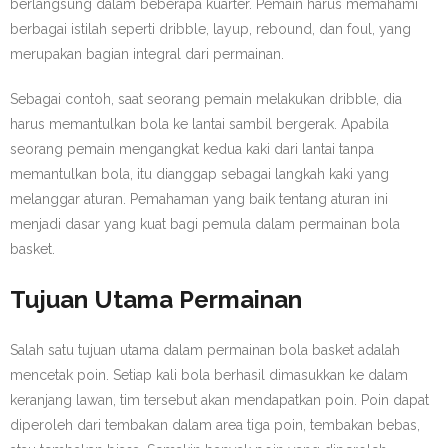
berlangsung dalam beberapa kuarter. Pemain harus memahami
berbagai istilah seperti dribble, layup, rebound, dan foul, yang
merupakan bagian integral dari permainan.
Sebagai contoh, saat seorang pemain melakukan dribble, dia
harus memantulkan bola ke lantai sambil bergerak. Apabila
seorang pemain mengangkat kedua kaki dari lantai tanpa
memantulkan bola, itu dianggap sebagai langkah kaki yang
melanggar aturan. Pemahaman yang baik tentang aturan ini
menjadi dasar yang kuat bagi pemula dalam permainan bola
basket.
Tujuan Utama Permainan
Salah satu tujuan utama dalam permainan bola basket adalah
mencetak poin. Setiap kali bola berhasil dimasukkan ke dalam
keranjang lawan, tim tersebut akan mendapatkan poin. Poin dapat
diperoleh dari tembakan dalam area tiga poin, tembakan bebas,