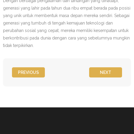
Dengan berbagai pengalaman dan tantangan yang dihadapi,
generasi yang lahir pada tahun dua ribu empat berada pada posisi
yang unik untuk membentuk masa depan mereka sendiri. Sebagai
generasi yang tumbuh di tengah kemajuan teknologi dan
perubahan sosial yang cepat, mereka memiliki kesempatan untuk
berkontribusi pada dunia dengan cara yang sebelumnya mungkin
tidak terpikirkan.
PREVIOUS
NEXT