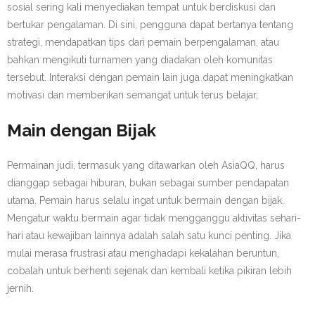
sosial sering kali menyediakan tempat untuk berdiskusi dan
bertukar pengalaman. Di sini, pengguna dapat bertanya tentang
strategi, mendapatkan tips dari pemain berpengalaman, atau
bahkan mengikuti turnamen yang diadakan oleh komunitas
tersebut. Interaksi dengan pemain lain juga dapat meningkatkan
motivasi dan memberikan semangat untuk terus belajar.
Main dengan Bijak
Permainan judi, termasuk yang ditawarkan oleh AsiaQQ, harus
dianggap sebagai hiburan, bukan sebagai sumber pendapatan
utama. Pemain harus selalu ingat untuk bermain dengan bijak.
Mengatur waktu bermain agar tidak mengganggu aktivitas sehari-
hari atau kewajiban lainnya adalah salah satu kunci penting. Jika
mulai merasa frustrasi atau menghadapi kekalahan beruntun,
cobalah untuk berhenti sejenak dan kembali ketika pikiran lebih
jernih.