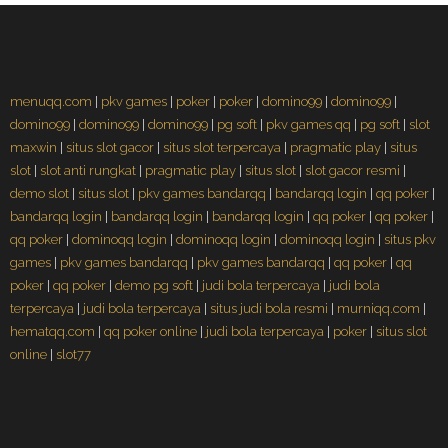
menuqq.com
|
pkv games
|
poker
|
poker
|
domino99
|
domino99
|
domino99
|
domino99
|
domino99
|
pg soft
|
pkv games qq
|
pg soft
|
slot
maxwin
|
situs slot gacor
|
situs slot terpercaya
|
pragmatic play
|
situs
slot
|
slot anti rungkat
|
pragmatic play
|
situs slot
|
slot gacor resmi
|
demo slot
|
situs slot
|
pkv games bandarqq
|
bandarqq login
|
qq poker
|
bandarqq login
|
bandarqq login
|
bandarqq login
|
qq poker
|
qq poker
|
qq poker
|
dominoqq login
|
dominoqq login
|
dominoqq login
|
situs pkv
games
|
pkv games bandarqq
|
pkv games bandarqq
|
qq poker
|
qq
poker
|
qq poker
|
demo pg soft
|
judi bola terpercaya
|
judi bola
terpercaya
|
judi bola terpercaya
|
situs judi bola resmi
|
murniqq.com
|
hematqq.com
|
qq poker online
|
judi bola terpercaya
|
poker
|
situs slot
online
|
slot77