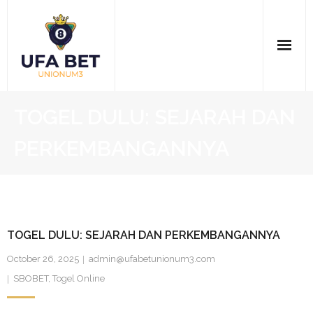
Skip
to
content
Home
TOGEL DULU: SEJARAH DAN
Casino Online
PERKEMBANGANNYA
Pkv Games
SBOBET
TOGEL DULU: SEJARAH DAN PERKEMBANGANNYA
Slot Gacor
October 26, 2025
admin@ufabetunionum3.com
Togel Online
SBOBET
,
Togel Online