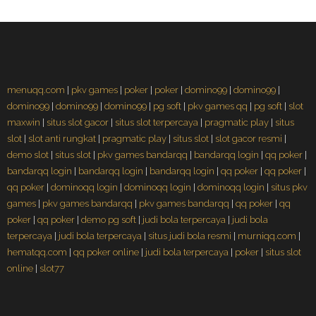
menuqq.com
|
pkv games
|
poker
|
poker
|
domino99
|
domino99
|
domino99
|
domino99
|
domino99
|
pg soft
|
pkv games qq
|
pg soft
|
slot
maxwin
|
situs slot gacor
|
situs slot terpercaya
|
pragmatic play
|
situs
slot
|
slot anti rungkat
|
pragmatic play
|
situs slot
|
slot gacor resmi
|
demo slot
|
situs slot
|
pkv games bandarqq
|
bandarqq login
|
qq poker
|
bandarqq login
|
bandarqq login
|
bandarqq login
|
qq poker
|
qq poker
|
qq poker
|
dominoqq login
|
dominoqq login
|
dominoqq login
|
situs pkv
games
|
pkv games bandarqq
|
pkv games bandarqq
|
qq poker
|
qq
poker
|
qq poker
|
demo pg soft
|
judi bola terpercaya
|
judi bola
terpercaya
|
judi bola terpercaya
|
situs judi bola resmi
|
murniqq.com
|
hematqq.com
|
qq poker online
|
judi bola terpercaya
|
poker
|
situs slot
online
|
slot77