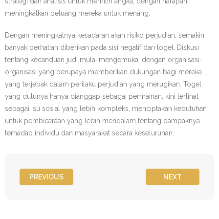
strategi dan analisis untuk memilih angka, dengan harapan
meningkatkan peluang mereka untuk menang.
Dengan meningkatnya kesadaran akan risiko perjudian, semakin
banyak perhatian diberikan pada sisi negatif dari togel. Diskusi
tentang kecanduan judi mulai mengemuka, dengan organisasi-
organisasi yang berupaya memberikan dukungan bagi mereka
yang terjebak dalam perilaku perjudian yang merugikan. Togel,
yang dulunya hanya dianggap sebagai permainan, kini terlihat
sebagai isu sosial yang lebih kompleks, menciptakan kebutuhan
untuk pembicaraan yang lebih mendalam tentang dampaknya
terhadap individu dan masyarakat secara keseluruhan.
PREVIOUS
NEXT