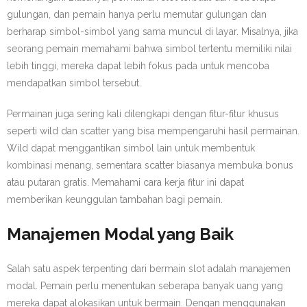
gulungan, dan pemain hanya perlu memutar gulungan dan
berharap simbol-simbol yang sama muncul di layar. Misalnya, jika
seorang pemain memahami bahwa simbol tertentu memiliki nilai
lebih tinggi, mereka dapat lebih fokus pada untuk mencoba
mendapatkan simbol tersebut.
Permainan juga sering kali dilengkapi dengan fitur-fitur khusus
seperti wild dan scatter yang bisa mempengaruhi hasil permainan.
Wild dapat menggantikan simbol lain untuk membentuk
kombinasi menang, sementara scatter biasanya membuka bonus
atau putaran gratis. Memahami cara kerja fitur ini dapat
memberikan keunggulan tambahan bagi pemain.
Manajemen Modal yang Baik
Salah satu aspek terpenting dari bermain slot adalah manajemen
modal. Pemain perlu menentukan seberapa banyak uang yang
mereka dapat alokasikan untuk bermain. Dengan menggunakan