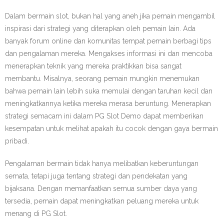
Dalam bermain slot, bukan hal yang aneh jika pemain mengambil
inspirasi dari strategi yang diterapkan oleh pemain lain. Ada
banyak forum online dan komunitas tempat pemain berbagi tips
dan pengalaman mereka. Mengakses informasi ini dan mencoba
menerapkan teknik yang mereka praktikkan bisa sangat
membantu. Misalnya, seorang pemain mungkin menemukan
bahwa pemain lain lebih suka memulai dengan taruhan kecil dan
meningkatkannya ketika mereka merasa beruntung. Menerapkan
strategi semacam ini dalam PG Slot Demo dapat memberikan
kesempatan untuk melihat apakah itu cocok dengan gaya bermain
pribadi.
Pengalaman bermain tidak hanya melibatkan keberuntungan
semata, tetapi juga tentang strategi dan pendekatan yang
bijaksana. Dengan memanfaatkan semua sumber daya yang
tersedia, pemain dapat meningkatkan peluang mereka untuk
menang di PG Slot.