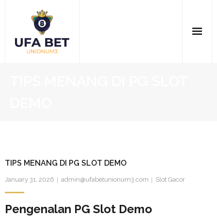
Skip
to
content
Home
TIPS MENANG DI PG SLOT
Casino Online
DEMO
Pkv Games
SBOBET
TIPS MENANG DI PG SLOT DEMO
Slot Gacor
January 31, 2026
admin@ufabetunionum3.com
Slot Gacor
Togel Online
Pengenalan PG Slot Demo