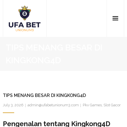
Skip
to
content
Home
TIPS MENANG BESAR DI
Casino Online
KINGKONG4D
Pkv Games
SBOBET
TIPS MENANG BESAR DI KINGKONG4D
Slot Gacor
July 3, 2026
admin@ufabetunionum3.com
Pkv Games
,
Slot Gacor
Togel Online
Pengenalan tentang Kingkong4D