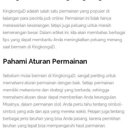
Kingkong4D adalah salah satu permainan yang populer di
kalangan para pecinta judi online. Permainan ini tidak hanya
menawarkan kesenangan, tetapi juga peluang untuk meraih
kemenangan besar. Dalam artikel ini, kita akan membahas berbagai
tips yang dapat membantu Anda meningkatkan peluang menang
saat bermain di Kingkong4D.
Pahami Aturan Permainan
Sebelum mulai bermain di Kingkong4D, sangat penting untuk
memahami aturan permainan dengan baik. Setiap permainan
memiliki mekanisme dan strategi yang berbeda, sehingga
memahami aturan dasar dapat memberikan Anda keunggulan.
Misalnya, dalam permainan slot, Anda perlu tahu tentang simbol-
simbol yang ada dan apa yang mereka wakili. Pelajari juga tentang
berbagai jenis taruhan yang bisa Anda pasang, karena pemilihan
taruhan yang tepat bisa mempengaruhi hasil permainan.