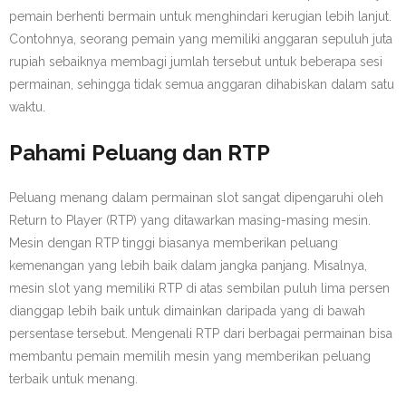
pemain berhenti bermain untuk menghindari kerugian lebih lanjut.
Contohnya, seorang pemain yang memiliki anggaran sepuluh juta
rupiah sebaiknya membagi jumlah tersebut untuk beberapa sesi
permainan, sehingga tidak semua anggaran dihabiskan dalam satu
waktu.
Pahami Peluang dan RTP
Peluang menang dalam permainan slot sangat dipengaruhi oleh
Return to Player (RTP) yang ditawarkan masing-masing mesin.
Mesin dengan RTP tinggi biasanya memberikan peluang
kemenangan yang lebih baik dalam jangka panjang. Misalnya,
mesin slot yang memiliki RTP di atas sembilan puluh lima persen
dianggap lebih baik untuk dimainkan daripada yang di bawah
persentase tersebut. Mengenali RTP dari berbagai permainan bisa
membantu pemain memilih mesin yang memberikan peluang
terbaik untuk menang.