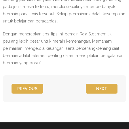
pada jenis mesin tertentu, mereka sebaiknya memperbanyak
bermain pada jenis tersebut. Setiap permainan adalah kesempatan
untuk belajar dan beradaptasi.
Dengan menerapkan tips-tips ini, pemain Raja Slot memiliki
peluang lebih besar untuk meraih kemenangan. Memahami
permainan, mengelola keuangan, serta bersenang-senang saat
bermain adalah elemen penting dalam menciptakan pengalaman
bermain yang positif.
PREVIOUS
NEXT