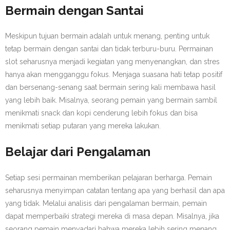
Bermain dengan Santai
Meskipun tujuan bermain adalah untuk menang, penting untuk
tetap bermain dengan santai dan tidak terburu-buru. Permainan
slot seharusnya menjadi kegiatan yang menyenangkan, dan stres
hanya akan mengganggu fokus. Menjaga suasana hati tetap positif
dan bersenang-senang saat bermain sering kali membawa hasil
yang lebih baik. Misalnya, seorang pemain yang bermain sambil
menikmati snack dan kopi cenderung lebih fokus dan bisa
menikmati setiap putaran yang mereka lakukan.
Belajar dari Pengalaman
Setiap sesi permainan memberikan pelajaran berharga. Pemain
seharusnya menyimpan catatan tentang apa yang berhasil dan apa
yang tidak. Melalui analisis dari pengalaman bermain, pemain
dapat memperbaiki strategi mereka di masa depan. Misalnya, jika
seorang pemain menyadari bahwa mereka lebih sering menang