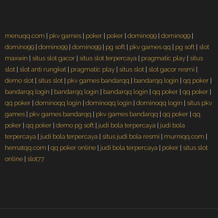
menuqq.com
|
pkv games
|
poker
|
poker
|
domino99
|
domino99
|
domino99
|
domino99
|
domino99
|
pg soft
|
pkv games qq
|
pg soft
|
slot
maxwin
|
situs slot gacor
|
situs slot terpercaya
|
pragmatic play
|
situs
slot
|
slot anti rungkat
|
pragmatic play
|
situs slot
|
slot gacor resmi
|
demo slot
|
situs slot
|
pkv games bandarqq
|
bandarqq login
|
qq poker
|
bandarqq login
|
bandarqq login
|
bandarqq login
|
qq poker
|
qq poker
|
qq poker
|
dominoqq login
|
dominoqq login
|
dominoqq login
|
situs pkv
games
|
pkv games bandarqq
|
pkv games bandarqq
|
qq poker
|
qq
poker
|
qq poker
|
demo pg soft
|
judi bola terpercaya
|
judi bola
terpercaya
|
judi bola terpercaya
|
situs judi bola resmi
|
murniqq.com
|
hematqq.com
|
qq poker online
|
judi bola terpercaya
|
poker
|
situs slot
online
|
slot77