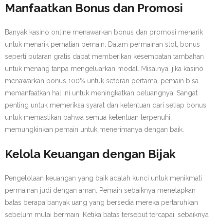
Manfaatkan Bonus dan Promosi
Banyak kasino online menawarkan bonus dan promosi menarik
untuk menarik perhatian pemain. Dalam permainan slot, bonus
seperti putaran gratis dapat memberikan kesempatan tambahan
untuk menang tanpa mengeluarkan modal. Misalnya, jika kasino
menawarkan bonus 100% untuk setoran pertama, pemain bisa
memanfaatkan hal ini untuk meningkatkan peluangnya. Sangat
penting untuk memeriksa syarat dan ketentuan dari setiap bonus
untuk memastikan bahwa semua ketentuan terpenuhi,
memungkinkan pemain untuk menerimanya dengan baik.
Kelola Keuangan dengan Bijak
Pengelolaan keuangan yang baik adalah kunci untuk menikmati
permainan judi dengan aman. Pemain sebaiknya menetapkan
batas berapa banyak uang yang bersedia mereka pertaruhkan
sebelum mulai bermain. Ketika batas tersebut tercapai, sebaiknya