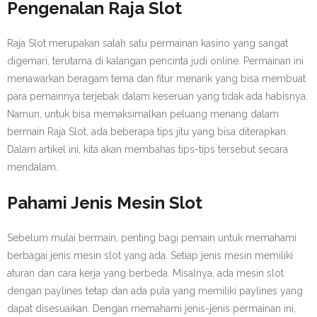
Pengenalan Raja Slot
Raja Slot merupakan salah satu permainan kasino yang sangat
digemari, terutama di kalangan pencinta judi online. Permainan ini
menawarkan beragam tema dan fitur menarik yang bisa membuat
para pemainnya terjebak dalam keseruan yang tidak ada habisnya.
Namun, untuk bisa memaksimalkan peluang menang dalam
bermain Raja Slot, ada beberapa tips jitu yang bisa diterapkan.
Dalam artikel ini, kita akan membahas tips-tips tersebut secara
mendalam.
Pahami Jenis Mesin Slot
Sebelum mulai bermain, penting bagi pemain untuk memahami
berbagai jenis mesin slot yang ada. Setiap jenis mesin memiliki
aturan dan cara kerja yang berbeda. Misalnya, ada mesin slot
dengan paylines tetap dan ada pula yang memiliki paylines yang
dapat disesuaikan. Dengan memahami jenis-jenis permainan ini,