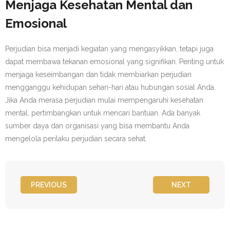
Menjaga Kesehatan Mental dan
Emosional
Perjudian bisa menjadi kegiatan yang mengasyikkan, tetapi juga
dapat membawa tekanan emosional yang signifikan. Penting untuk
menjaga keseimbangan dan tidak membiarkan perjudian
mengganggu kehidupan sehari-hari atau hubungan sosial Anda.
Jika Anda merasa perjudian mulai mempengaruhi kesehatan
mental, pertimbangkan untuk mencari bantuan. Ada banyak
sumber daya dan organisasi yang bisa membantu Anda
mengelola perilaku perjudian secara sehat.
PREVIOUS
NEXT