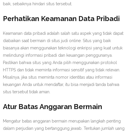
baik, sebaiknya hindari situs tersebut.
Perhatikan Keamanan Data Pribadi
Keamanan data pribadi adalah salah satu aspek yang tidak dapat
diabaikan saat bermain di situs judi online. Situs yang baik
biasanya akan menggunakan teknologi enkripsi yang kuat untuk
melindungi informasi pribadi dan keuangan penggunanya.
Pastikan bahwa situs yang Anda pilih menggunakan protokol
HTTPS dan tidak meminta informasi sensitif yang tidak relevan.
Misalnya, jika situs meminta nomor identitas atau informasi
keuangan Anda untuk mendaftar, itu bisa menjadi tanda bahwa
situs tersebut tidak aman.
Atur Batas Anggaran Bermain
Mengatur batas anggaran bermain merupakan langkah penting
dalam perjudian yang bertanggung jawab. Tentukan jumlah uang