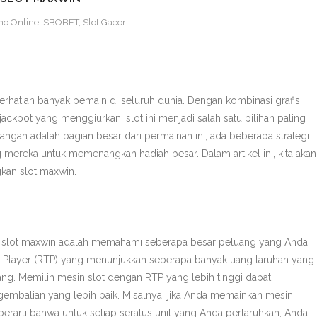
no Online
,
SBOBET
,
Slot Gacor
rhatian banyak pemain di seluruh dunia. Dengan kombinasi grafis
kpot yang menggiurkan, slot ini menjadi salah satu pilihan paling
ngan adalah bagian besar dari permainan ini, ada beberapa strategi
reka untuk memenangkan hadiah besar. Dalam artikel ini, kita akan
gkan slot maxwin.
di slot maxwin adalah memahami seberapa besar peluang yang Anda
 to Player (RTP) yang menunjukkan seberapa banyak uang taruhan yang
ng. Memilih mesin slot dengan RTP yang lebih tinggi dapat
mbalian yang lebih baik. Misalnya, jika Anda memainkan mesin
erarti bahwa untuk setiap seratus unit yang Anda pertaruhkan, Anda