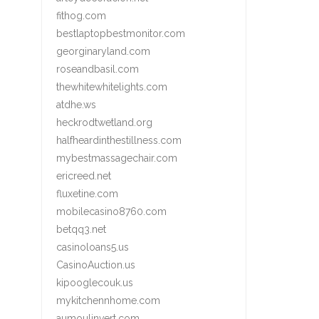
fithog.com
bestlaptopbestmonitor.com
georginaryland.com
roseandbasil.com
thewhitewhitelights.com
atdhe.ws
heckrodtwetland.org
halfheardinthestillness.com
mybestmassagechair.com
ericreed.net
fluxetine.com
mobilecasino8760.com
betqq3.net
casinoloans5.us
CasinoAuction.us
kipooglecouk.us
mykitchennhome.com
aumoulinvert.com