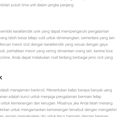
ilan puluh lima unit dalam jangka panjang.
 memiliki karakteristik unik yang dapat mempengaruhi pengalaman
g lebih besar tetapi sulit untuk dimenangkan, sementara yang lain
ncari mesin slot dengan karakteristik yang sesuai dengan gaya
isik, perhatikan mesin yang sering dimainkan orang lain, karena bisa
online, Anda dapat melakukan riset tentang berbagai jenis slot yang
k
 adalah manajemen bankroll. Menentukan batas berapa banyak uang
nan adalah kunci untuk menjaga pengalaman bermain tetap
untuk kemenangan dan kerugian. Misalnya, jika Anda telah menang
 pikirkan untuk mengamankan kemenangan tersebut dengan mengakhiri
gian, jangan memaksakan diri untuk terus bermain dengan harapan