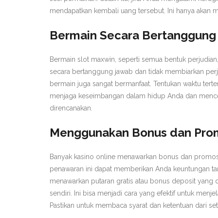
mendapatkan kembali uang tersebut. Ini hanya akan men
Bermain Secara Bertanggung
Bermain slot maxwin, seperti semua bentuk perjudian,
secara bertanggung jawab dan tidak membiarkan perju
bermain juga sangat bermanfaat. Tentukan waktu terte
menjaga keseimbangan dalam hidup Anda dan menceg
direncanakan.
Menggunakan Bonus dan Pro
Banyak kasino online menawarkan bonus dan promosi
penawaran ini dapat memberikan Anda keuntungan tam
menawarkan putaran gratis atau bonus deposit yang
sendiri. Ini bisa menjadi cara yang efektif untuk menje
Pastikan untuk membaca syarat dan ketentuan dari s