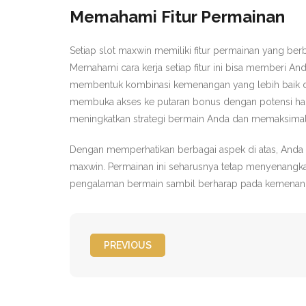
Memahami Fitur Permainan
Setiap slot maxwin memiliki fitur permainan yang berb
Memahami cara kerja setiap fitur ini bisa memberi A
membentuk kombinasi kemenangan yang lebih baik de
membuka akses ke putaran bonus dengan potensi hadi
meningkatkan strategi bermain Anda dan memaksima
Dengan memperhatikan berbagai aspek di atas, Anda 
maxwin. Permainan ini seharusnya tetap menyenangka
pengalaman bermain sambil berharap pada kemena
PREVIOUS