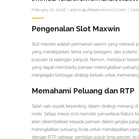
February 25, 2026
admin@ufabetunionum3.com
Casi
Pengenalan Slot Maxwin
Slot maxwin adalah permainan kasino yang menarik pe
yang menakjubkan, tema yang beragam, dan potensi jac
populer di kalangan penjudi. Namun, meskipun kesena
yang dapat membantu pemain meningkatkan peluang me
menjelajahi berbagai strategi terbaik untuk memenan
Memahami Peluang dan RTP
Salah satu aspek terpenting dalam strategi menang 
miliki. Setiap mesin slot memiliki persentase Return
akan dikembalikan kepada pemain dalam jangka panja
meningkatkan peluang Anda untuk mendapatkan penge
dengan RTP sebesar sembilan puluh lima persen, ini b