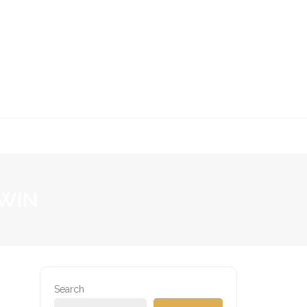
XWIN
Search