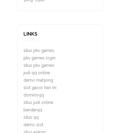
LINKS
situs pkv games
pkv games login
situs pkv games
judi qq online
demo mahjong
slot gacor hari ini
dominoqq
situs judi online
bandarqq
situs qq
demo slot
situs asikqq