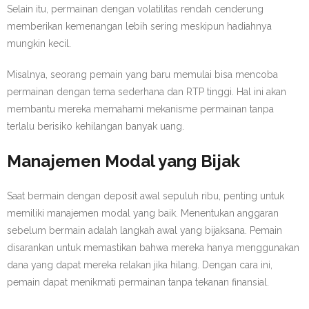
Selain itu, permainan dengan volatilitas rendah cenderung
memberikan kemenangan lebih sering meskipun hadiahnya
mungkin kecil.
Misalnya, seorang pemain yang baru memulai bisa mencoba
permainan dengan tema sederhana dan RTP tinggi. Hal ini akan
membantu mereka memahami mekanisme permainan tanpa
terlalu berisiko kehilangan banyak uang.
Manajemen Modal yang Bijak
Saat bermain dengan deposit awal sepuluh ribu, penting untuk
memiliki manajemen modal yang baik. Menentukan anggaran
sebelum bermain adalah langkah awal yang bijaksana. Pemain
disarankan untuk memastikan bahwa mereka hanya menggunakan
dana yang dapat mereka relakan jika hilang. Dengan cara ini,
pemain dapat menikmati permainan tanpa tekanan finansial.