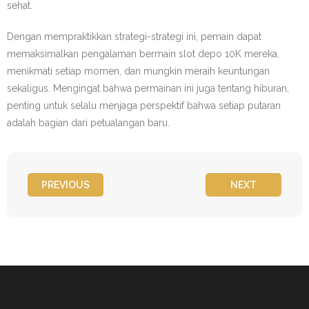
sehat.
Dengan mempraktikkan strategi-strategi ini, pemain dapat
memaksimalkan pengalaman bermain slot depo 10K mereka,
menikmati setiap momen, dan mungkin meraih keuntungan
sekaligus. Mengingat bahwa permainan ini juga tentang hiburan,
penting untuk selalu menjaga perspektif bahwa setiap putaran
adalah bagian dari petualangan baru.
PREVIOUS
NEXT