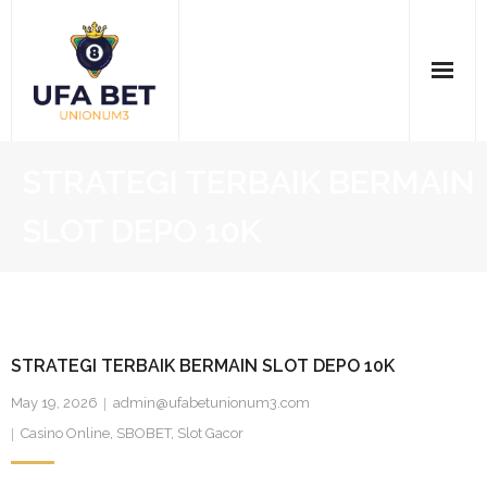
Skip
to
content
Home
STRATEGI TERBAIK BERMAIN
Casino Online
SLOT DEPO 10K
Pkv Games
SBOBET
STRATEGI TERBAIK BERMAIN SLOT DEPO 10K
Slot Gacor
May 19, 2026
admin@ufabetunionum3.com
Togel Online
Casino Online
,
SBOBET
,
Slot Gacor