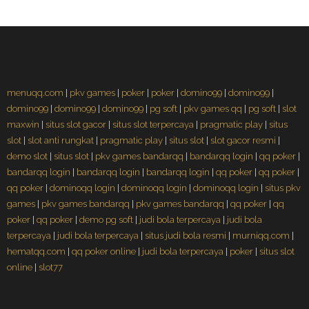
menuqq.com
|
pkv games
|
poker
|
poker
|
domino99
|
domino99
|
domino99
|
domino99
|
domino99
|
pg soft
|
pkv games qq
|
pg soft
|
slot
maxwin
|
situs slot gacor
|
situs slot terpercaya
|
pragmatic play
|
situs
slot
|
slot anti rungkat
|
pragmatic play
|
situs slot
|
slot gacor resmi
|
demo slot
|
situs slot
|
pkv games bandarqq
|
bandarqq login
|
qq poker
|
bandarqq login
|
bandarqq login
|
bandarqq login
|
qq poker
|
qq poker
|
qq poker
|
dominoqq login
|
dominoqq login
|
dominoqq login
|
situs pkv
games
|
pkv games bandarqq
|
pkv games bandarqq
|
qq poker
|
qq
poker
|
qq poker
|
demo pg soft
|
judi bola terpercaya
|
judi bola
terpercaya
|
judi bola terpercaya
|
situs judi bola resmi
|
murniqq.com
|
hematqq.com
|
qq poker online
|
judi bola terpercaya
|
poker
|
situs slot
online
|
slot77