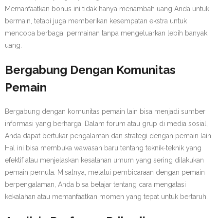
Memanfaatkan bonus ini tidak hanya menambah uang Anda untuk
bermain, tetapi juga memberikan kesempatan ekstra untuk
mencoba berbagai permainan tanpa mengeluarkan lebih banyak
uang.
Bergabung Dengan Komunitas
Pemain
Bergabung dengan komunitas pemain lain bisa menjadi sumber
informasi yang berharga. Dalam forum atau grup di media sosial,
Anda dapat bertukar pengalaman dan strategi dengan pemain lain.
Hal ini bisa membuka wawasan baru tentang teknik-teknik yang
efektif atau menjelaskan kesalahan umum yang sering dilakukan
pemain pemula. Misalnya, melalui pembicaraan dengan pemain
berpengalaman, Anda bisa belajar tentang cara mengatasi
kekalahan atau memanfaatkan momen yang tepat untuk bertaruh.