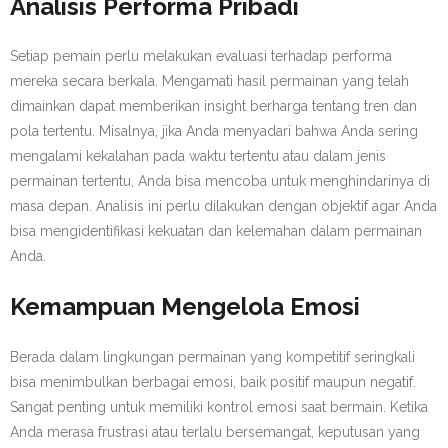
Analisis Performa Pribadi
Setiap pemain perlu melakukan evaluasi terhadap performa
mereka secara berkala. Mengamati hasil permainan yang telah
dimainkan dapat memberikan insight berharga tentang tren dan
pola tertentu. Misalnya, jika Anda menyadari bahwa Anda sering
mengalami kekalahan pada waktu tertentu atau dalam jenis
permainan tertentu, Anda bisa mencoba untuk menghindarinya di
masa depan. Analisis ini perlu dilakukan dengan objektif agar Anda
bisa mengidentifikasi kekuatan dan kelemahan dalam permainan
Anda.
Kemampuan Mengelola Emosi
Berada dalam lingkungan permainan yang kompetitif seringkali
bisa menimbulkan berbagai emosi, baik positif maupun negatif.
Sangat penting untuk memiliki kontrol emosi saat bermain. Ketika
Anda merasa frustrasi atau terlalu bersemangat, keputusan yang