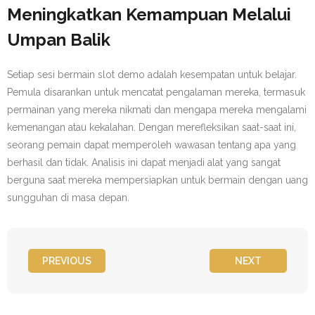
Meningkatkan Kemampuan Melalui
Umpan Balik
Setiap sesi bermain slot demo adalah kesempatan untuk belajar.
Pemula disarankan untuk mencatat pengalaman mereka, termasuk
permainan yang mereka nikmati dan mengapa mereka mengalami
kemenangan atau kekalahan. Dengan merefleksikan saat-saat ini,
seorang pemain dapat memperoleh wawasan tentang apa yang
berhasil dan tidak. Analisis ini dapat menjadi alat yang sangat
berguna saat mereka mempersiapkan untuk bermain dengan uang
sungguhan di masa depan.
PREVIOUS
NEXT