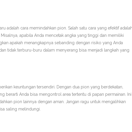
baru adalah cara memindahkan pion. Salah satu cara yang efektif adala
Misalnya, apabila Anda mencetak angka yang tinggi dan memiliki
gkan apakah menangkapnya sebanding dengan risiko yang Anda
 dan tidak terburu-buru dalam menyerang bisa menjadi langkah yang
rikan keuntungan tersendiri. Dengan dua pion yang berdekatan,
ng berarti Anda bisa mengontrol area tertentu di papan permainan. Ini
ahkan pion lainnya dengan aman. Jangan ragu untuk mengalihkan
isa saling melindungi.