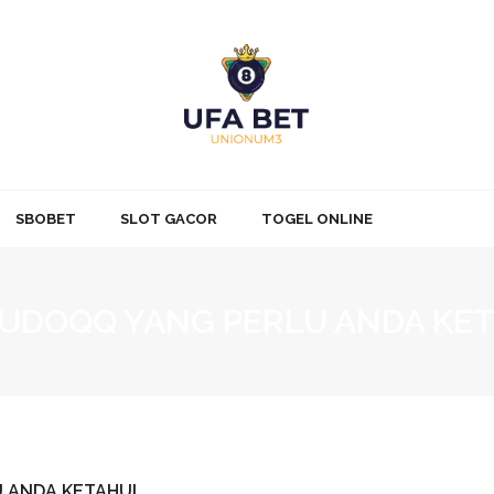
SBOBET
SLOT GACOR
TOGEL ONLINE
LUDOQQ YANG PERLU ANDA KE
 ANDA KETAHUI