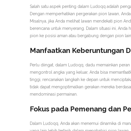
Salah satu aspek penting dalam Ludoqq adalah peng
Dengan memperhatikan pergerakan pion lawan, Anda 
Misalnya, jika Anda melihat lawan mendekati pion An
berencana untuk menyerang. Dalam situasi ini, Anda
pion ke posisi aman atau bergabung dengan pion lain
Manfaatkan Keberuntungan 
Perlu diingat, dalam Ludoqq, dadu memainkan peran
mengontrol angka yang keluar, Anda bisa memanfaat
tinggi, rencanakan langkah ke depan untuk menciptaka
tidak dapat mengoptimalkan gerakan mereka berdasa
mendominasi permainan.
Fokus pada Pemenang dan P
Dalam Ludoqq, Anda akan menemui dinamika di man
yang lain lebih tertarik dalam menghabisi pion lawan.