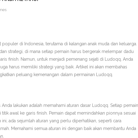
mes
populer di Indonesia, terutama di kalangan anak muda dan keluarga.
an strategi, di mana setiap pemain harus bergerak melempar dadu
ris finish. Namun, untuk menjadi pemenang sejati di Ludoqq, Anda
ga harus memiliki strategi yang baik. Artikel ini akan membahas
eningkatkan peluang kemenangan dalam permainan Ludoqq.
 Anda lakukan adalah memahami aturan dasar Ludoqq. Setiap pemai
titik awal ke garis finish. Pemain dapat memindahkan pionnya sesuai
ni, ada sejumlah aturan yang perlu diperhatikan, seperti cara
 rumah. Memahami semua aturan ini dengan baik akan membantu Anda
n.