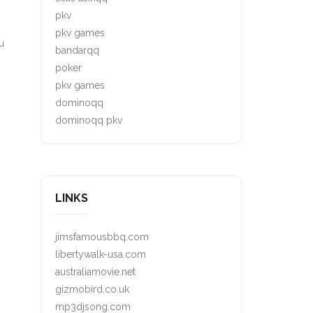
pkv
pkv games
u
bandarqq
poker
pkv games
dominoqq
dominoqq pkv
LINKS
jimsfamousbbq.com
libertywalk-usa.com
australiamovie.net
gizmobird.co.uk
mp3djsong.com