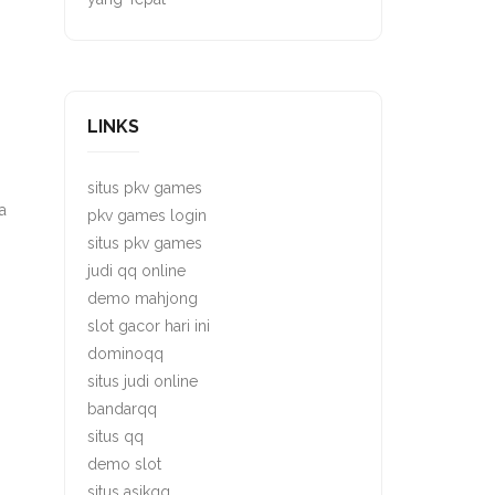
LINKS
situs pkv games
a
pkv games login
situs pkv games
judi qq online
demo mahjong
slot gacor hari ini
dominoqq
situs judi online
bandarqq
situs qq
demo slot
situs asikqq