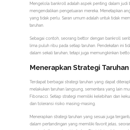
Mengelola bankroll adalah aspek penting dalam judi 
mengendalikan pengeluaran mereka. Menetapkan angg
yang tidak perlu. Saran umum adalah untuk tidak memp
taruhan.
Sebagai contoh, seorang bettor dengan bankroll se
lima puluh ribu pada setiap taruhan. Pendekatan ini 
dalam sekali taruhan, tetapi juga memungkinkan bett
Menerapkan Strategi Taruhan
Terdapat berbagai strategi taruhan yang dapat diterap
melakukan taruhan langsung, sementara yang lain mun
Fibonacci. Setiap strategi memiliki kelebihan dan ke
dan toleransi risiko masing-masing.
Menerapkan strategi taruhan yang sesuai juga tergantu
dalam pertandingan yang memiliki favorit jelas, seo