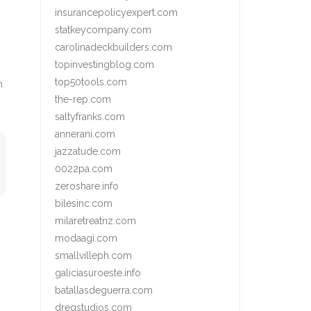
insurancepolicyexpert.com
statkeycompany.com
carolinadeckbuilders.com
topinvestingblog.com
top50tools.com
n
the-rep.com
saltyfranks.com
annerani.com
jazzatude.com
0022pa.com
zeroshare.info
bilesinc.com
milaretreatnz.com
modaagi.com
smallvilleph.com
galiciasuroeste.info
batallasdeguerra.com
dregstudios.com