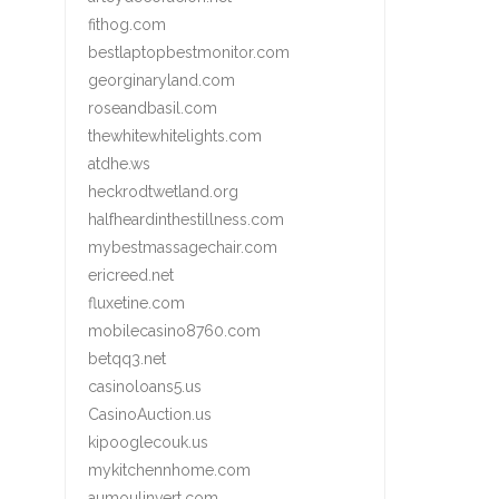
fithog.com
bestlaptopbestmonitor.com
georginaryland.com
roseandbasil.com
thewhitewhitelights.com
atdhe.ws
heckrodtwetland.org
halfheardinthestillness.com
mybestmassagechair.com
ericreed.net
fluxetine.com
mobilecasino8760.com
betqq3.net
casinoloans5.us
CasinoAuction.us
kipooglecouk.us
mykitchennhome.com
aumoulinvert.com