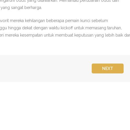
engaruhi odds yang ditawarkan. Memantau perubahan odds dan
yang sangat berharga.
favorit mereka kehilangan beberapa pemain kunci sebelum
gu hingga dekat dengan waktu kickoff untuk memasang taruhan,
beri mereka kesempatan untuk membuat keputusan yang lebih baik da
NEXT