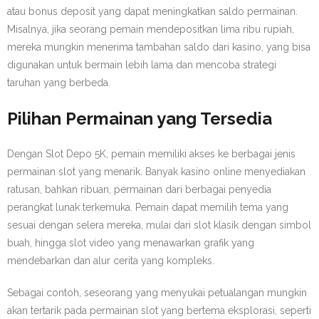
atau bonus deposit yang dapat meningkatkan saldo permainan.
Misalnya, jika seorang pemain mendepositkan lima ribu rupiah,
mereka mungkin menerima tambahan saldo dari kasino, yang bisa
digunakan untuk bermain lebih lama dan mencoba strategi
taruhan yang berbeda.
Pilihan Permainan yang Tersedia
Dengan Slot Depo 5K, pemain memiliki akses ke berbagai jenis
permainan slot yang menarik. Banyak kasino online menyediakan
ratusan, bahkan ribuan, permainan dari berbagai penyedia
perangkat lunak terkemuka. Pemain dapat memilih tema yang
sesuai dengan selera mereka, mulai dari slot klasik dengan simbol
buah, hingga slot video yang menawarkan grafik yang
mendebarkan dan alur cerita yang kompleks.
Sebagai contoh, seseorang yang menyukai petualangan mungkin
akan tertarik pada permainan slot yang bertema eksplorasi, seperti