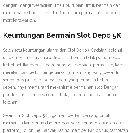
dengan menginvestasikan lima ribu rupiah untuk bermain dan
mencoba berbagai tema dan fitur dalam permainan slot yang
mereka tawarkan.
Keuntungan Bermain Slot Depo 5K
Salah satu keuntungan utama dari Slot Depo 5K adalah potensi
untuk meminimalisir risiko finansial. Pemain tidak perlu merasa
terbebani jika mereka ingin mencoba berbagai permainan, karena
mereka tidak perlu mengeluarkan jumlah uang yang besar. Ini
sangat berguna bagi pemain baru yang mungkin belum
sepenuhnya memahami mekanisme permainan slot. Dengan
pendekatan ini, mereka dapat belajar dan beradaptasi tanpa
tekanan.
Selain itu, Slot Depo 5K juga memberikan peluang untuk
memanfaatkan bonus dan promosi yang sering ditawarkan oleh
platform judi online. Banyak kasino memberikan bonus sambutan