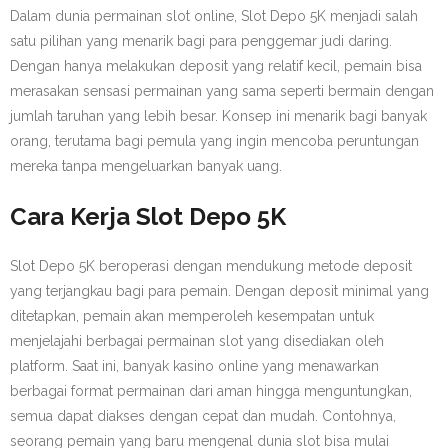
Dalam dunia permainan slot online, Slot Depo 5K menjadi salah
satu pilihan yang menarik bagi para penggemar judi daring.
Dengan hanya melakukan deposit yang relatif kecil, pemain bisa
merasakan sensasi permainan yang sama seperti bermain dengan
jumlah taruhan yang lebih besar. Konsep ini menarik bagi banyak
orang, terutama bagi pemula yang ingin mencoba peruntungan
mereka tanpa mengeluarkan banyak uang.
Cara Kerja Slot Depo 5K
Slot Depo 5K beroperasi dengan mendukung metode deposit
yang terjangkau bagi para pemain. Dengan deposit minimal yang
ditetapkan, pemain akan memperoleh kesempatan untuk
menjelajahi berbagai permainan slot yang disediakan oleh
platform. Saat ini, banyak kasino online yang menawarkan
berbagai format permainan dari aman hingga menguntungkan,
semua dapat diakses dengan cepat dan mudah. Contohnya,
seorang pemain yang baru mengenal dunia slot bisa mulai