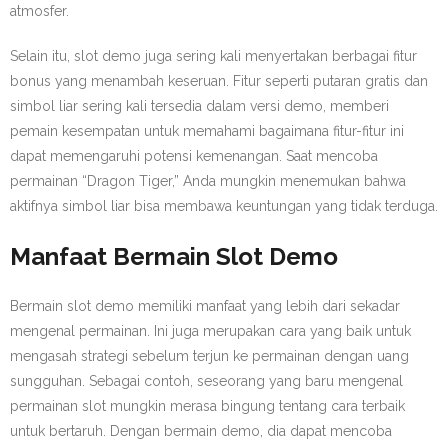
atmosfer.
Selain itu, slot demo juga sering kali menyertakan berbagai fitur
bonus yang menambah keseruan. Fitur seperti putaran gratis dan
simbol liar sering kali tersedia dalam versi demo, memberi
pemain kesempatan untuk memahami bagaimana fitur-fitur ini
dapat memengaruhi potensi kemenangan. Saat mencoba
permainan “Dragon Tiger,” Anda mungkin menemukan bahwa
aktifnya simbol liar bisa membawa keuntungan yang tidak terduga.
Manfaat Bermain Slot Demo
Bermain slot demo memiliki manfaat yang lebih dari sekadar
mengenal permainan. Ini juga merupakan cara yang baik untuk
mengasah strategi sebelum terjun ke permainan dengan uang
sungguhan. Sebagai contoh, seseorang yang baru mengenal
permainan slot mungkin merasa bingung tentang cara terbaik
untuk bertaruh. Dengan bermain demo, dia dapat mencoba