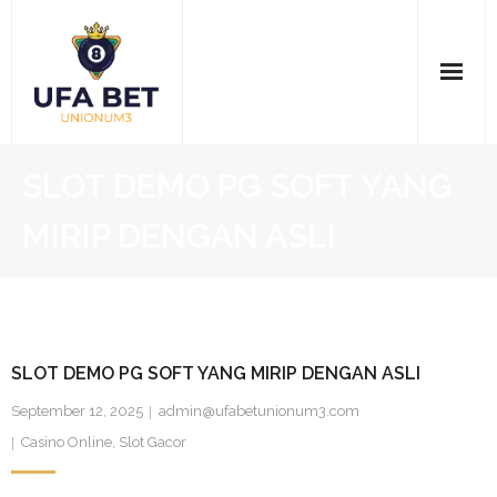
Skip
to
content
Home
SLOT DEMO PG SOFT YANG
Casino Online
MIRIP DENGAN ASLI
Pkv Games
SBOBET
SLOT DEMO PG SOFT YANG MIRIP DENGAN ASLI
Slot Gacor
September 12, 2025
admin@ufabetunionum3.com
Togel Online
Casino Online
,
Slot Gacor