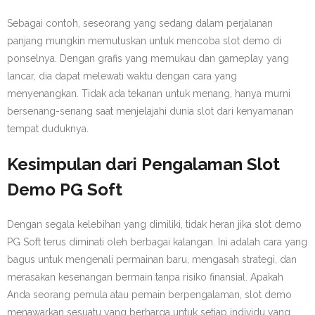
Sebagai contoh, seseorang yang sedang dalam perjalanan
panjang mungkin memutuskan untuk mencoba slot demo di
ponselnya. Dengan grafis yang memukau dan gameplay yang
lancar, dia dapat melewati waktu dengan cara yang
menyenangkan. Tidak ada tekanan untuk menang, hanya murni
bersenang-senang saat menjelajahi dunia slot dari kenyamanan
tempat duduknya.
Kesimpulan dari Pengalaman Slot
Demo PG Soft
Dengan segala kelebihan yang dimiliki, tidak heran jika slot demo
PG Soft terus diminati oleh berbagai kalangan. Ini adalah cara yang
bagus untuk mengenali permainan baru, mengasah strategi, dan
merasakan kesenangan bermain tanpa risiko finansial. Apakah
Anda seorang pemula atau pemain berpengalaman, slot demo
menawarkan sesuatu yang berharga untuk setiap individu yang