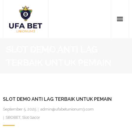
Skip
to
content
Home
SLOT DEMO ANTI LAG
Casino Online
TERBAIK UNTUK PEMAIN
Pkv Games
SBOBET
SLOT DEMO ANTI LAG TERBAIK UNTUK PEMAIN
Slot Gacor
September 5, 2025
admin@ufabetunionum3.com
Togel Online
SBOBET
,
Slot Gacor