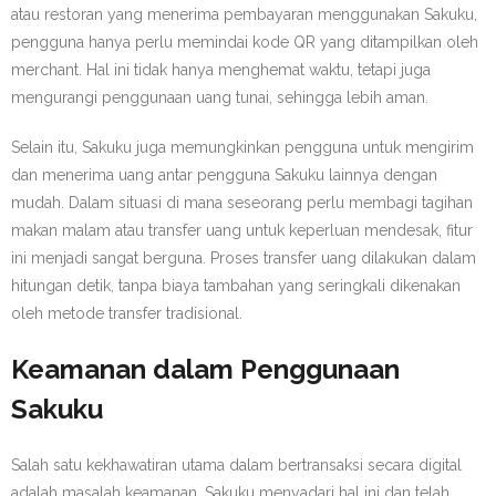
atau restoran yang menerima pembayaran menggunakan Sakuku,
pengguna hanya perlu memindai kode QR yang ditampilkan oleh
merchant. Hal ini tidak hanya menghemat waktu, tetapi juga
mengurangi penggunaan uang tunai, sehingga lebih aman.
Selain itu, Sakuku juga memungkinkan pengguna untuk mengirim
dan menerima uang antar pengguna Sakuku lainnya dengan
mudah. Dalam situasi di mana seseorang perlu membagi tagihan
makan malam atau transfer uang untuk keperluan mendesak, fitur
ini menjadi sangat berguna. Proses transfer uang dilakukan dalam
hitungan detik, tanpa biaya tambahan yang seringkali dikenakan
oleh metode transfer tradisional.
Keamanan dalam Penggunaan
Sakuku
Salah satu kekhawatiran utama dalam bertransaksi secara digital
adalah masalah keamanan. Sakuku menyadari hal ini dan telah