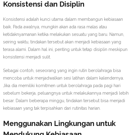
Konsistensi dan Disiplin
Konsistensi adalah kunci utama dalam membangun kebiasaan
baik. Pada awalnya, mungkin akan ada rasa malas atau
ketidaknyamanan ketika melakukan sesuatu yang baru. Namun,
seiring waktu, tindakan tersebut akan menjadi kebiasaan yang
terasa alami. Dalam hal ini, penting untuk tetap disiplin meskipun
konsistensi menjadi sulit.
Sebagai contoh, seseorang yang ingin rutin berolahraga bisa
mencoba untuk menjadwalkan sesi latihan dalam kalendernya.
Jika dia memiliki komitmen untuk berolahraga pada pagi hari
sebelum bekerja, peluangnya untuk melakukannya menjadi lebih
besar. Dalam beberapa minggu, tindakan tersebut bisa menjadi
kebiasaan yang tak terpisahkan dari rutinitas harian.
Menggunakan Lingkungan untuk
Mendukung Kebiasaan