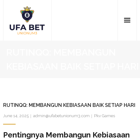
Skip
to
content
Home
RUTINQQ: MEMBANGUN
Casino Online
KEBIASAAN BAIK SETIAP HARI
Pkv Games
SBOBET
RUTINQQ: MEMBANGUN KEBIASAAN BAIK SETIAP HARI
Slot Gacor
June 14, 2025
admin@ufabetunionum3.com
Pkv Games
Togel Online
Pentingnya Membangun Kebiasaan