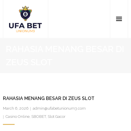
Skip
to
content
Home
RAHASIA MENANG BESAR DI
Casino Online
ZEUS SLOT
Pkv Games
SBOBET
RAHASIA MENANG BESAR DI ZEUS SLOT
Slot Gacor
March 6, 2026
admin@ufabetunionum3.com
Togel Online
Casino Online
,
SBOBET
,
Slot Gacor