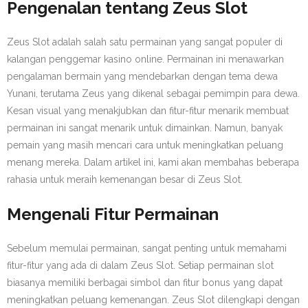
Pengenalan tentang Zeus Slot
Zeus Slot adalah salah satu permainan yang sangat populer di
kalangan penggemar kasino online. Permainan ini menawarkan
pengalaman bermain yang mendebarkan dengan tema dewa
Yunani, terutama Zeus yang dikenal sebagai pemimpin para dewa.
Kesan visual yang menakjubkan dan fitur-fitur menarik membuat
permainan ini sangat menarik untuk dimainkan. Namun, banyak
pemain yang masih mencari cara untuk meningkatkan peluang
menang mereka. Dalam artikel ini, kami akan membahas beberapa
rahasia untuk meraih kemenangan besar di Zeus Slot.
Mengenali Fitur Permainan
Sebelum memulai permainan, sangat penting untuk memahami
fitur-fitur yang ada di dalam Zeus Slot. Setiap permainan slot
biasanya memiliki berbagai simbol dan fitur bonus yang dapat
meningkatkan peluang kemenangan. Zeus Slot dilengkapi dengan