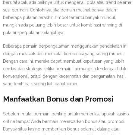
bersifat acak, ada baiknya untuk mengenali pola atau trend selama
sesi bermain. Contohnya, jika pemain melihat bahwa dalam
beberapa putaran terakhir, simbol tertentu banyak muncul,
mungkin ada peluang lebih besar untuk kombinasi winning di
putaran-perputaran selanjutnya.
Beberapa pemain berpengalaman menggunakan pendekatan ini
dengan melacak dan mencatat kombinasi yang sering muncul.
Dengan cara ini, mereka dapat membuat keputusan yang lebih
cerdas dan strategis ketika bermain. Ini mungkin terdengar tidak
konvensional, tetapi dengan kecermatan dan pengamatan, hasil
yang lebih baik sering kali dapat diraih.
Manfaatkan Bonus dan Promosi
Sebelum mulai bermain, penting untuk memeriksa apakah kasino
online tempat Anda bermain menawarkan bonus atau promosi.
Banyak situs kasino memberikan bonus selamat datang atau