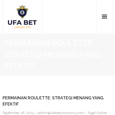
Skip
to
content
Home
PERMAINAN ROULETTE:
Casino Online
STRATEGI MENANG YANG
Pkv Games
EFEKTIF
SBOBET
Slot Gacor
PERMAINAN ROULETTE: STRATEGI MENANG YANG
Togel Online
EFEKTIF
September 28, 2025
admin@ufabetunionum3.com
Togel Online