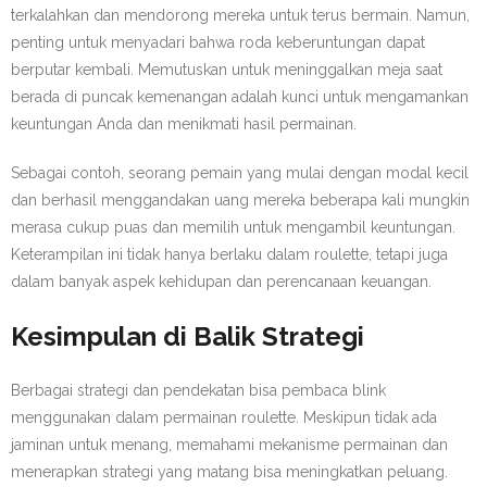
terkalahkan dan mendorong mereka untuk terus bermain. Namun,
penting untuk menyadari bahwa roda keberuntungan dapat
berputar kembali. Memutuskan untuk meninggalkan meja saat
berada di puncak kemenangan adalah kunci untuk mengamankan
keuntungan Anda dan menikmati hasil permainan.
Sebagai contoh, seorang pemain yang mulai dengan modal kecil
dan berhasil menggandakan uang mereka beberapa kali mungkin
merasa cukup puas dan memilih untuk mengambil keuntungan.
Keterampilan ini tidak hanya berlaku dalam roulette, tetapi juga
dalam banyak aspek kehidupan dan perencanaan keuangan.
Kesimpulan di Balik Strategi
Berbagai strategi dan pendekatan bisa pembaca blink
menggunakan dalam permainan roulette. Meskipun tidak ada
jaminan untuk menang, memahami mekanisme permainan dan
menerapkan strategi yang matang bisa meningkatkan peluang.