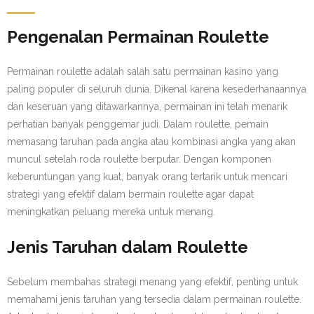
Pengenalan Permainan Roulette
Permainan roulette adalah salah satu permainan kasino yang
paling populer di seluruh dunia. Dikenal karena kesederhanaannya
dan keseruan yang ditawarkannya, permainan ini telah menarik
perhatian banyak penggemar judi. Dalam roulette, pemain
memasang taruhan pada angka atau kombinasi angka yang akan
muncul setelah roda roulette berputar. Dengan komponen
keberuntungan yang kuat, banyak orang tertarik untuk mencari
strategi yang efektif dalam bermain roulette agar dapat
meningkatkan peluang mereka untuk menang.
Jenis Taruhan dalam Roulette
Sebelum membahas strategi menang yang efektif, penting untuk
memahami jenis taruhan yang tersedia dalam permainan roulette.