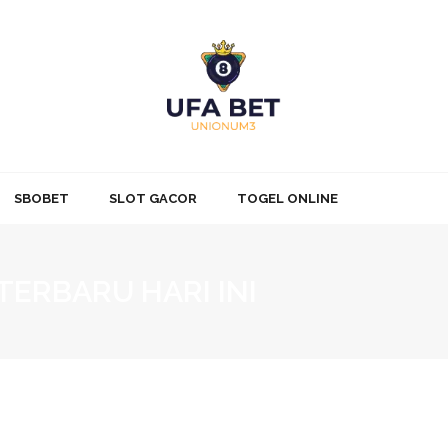
SBOBET
SLOT GACOR
TOGEL ONLINE
ERBARU HARI INI