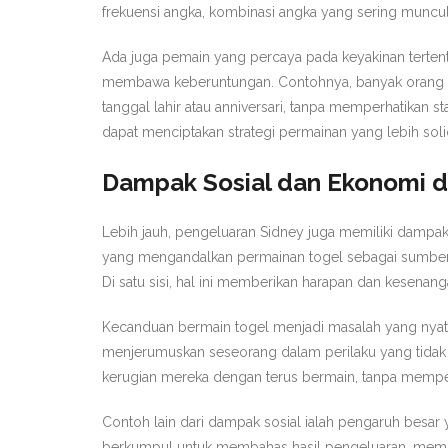
frekuensi angka, kombinasi angka yang sering muncul,
Ada juga pemain yang percaya pada keyakinan tert
membawa keberuntungan. Contohnya, banyak orang ya
tanggal lahir atau anniversari, tanpa memperhatikan s
dapat menciptakan strategi permainan yang lebih soli
Dampak Sosial dan Ekonomi d
Lebih jauh, pengeluaran Sidney juga memiliki dampa
yang mengandalkan permainan togel sebagai sumber
Di satu sisi, hal ini memberikan harapan dan kesenanga
Kecanduan bermain togel menjadi masalah yang nyata
menjerumuskan seseorang dalam perilaku yang tidak
kerugian mereka dengan terus bermain, tanpa memp
Contoh lain dari dampak sosial ialah pengaruh besar y
berkumpul untuk membahas hasil pengeluaran, memba