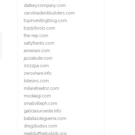
statkeycompany.com
carolinadeckbuilders.com
topinvestingblog.com
top50tools.com
the-rep.com
saltyfranks.com
annerani.com
jazzatude.com
0022pa.com
zeroshare.info
bilesinc.com
milaretreatnz.com
modaagi.com
smallvilleph.com
galiciasuroeste.info
batallasdeguerra.com
dregstudios.com
neatstuffhelpskids.org