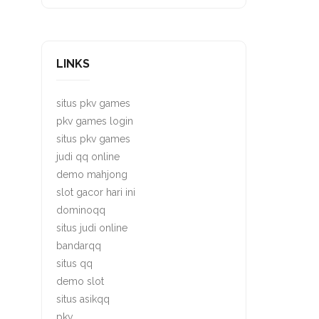
LINKS
situs pkv games
pkv games login
situs pkv games
judi qq online
demo mahjong
slot gacor hari ini
dominoqq
situs judi online
bandarqq
situs qq
demo slot
situs asikqq
pkv