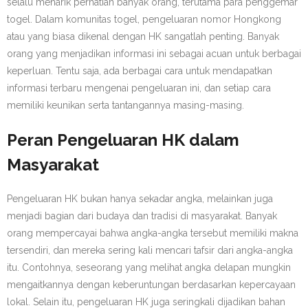
selalu menarik perhatian banyak orang, terutama para penggemar
togel. Dalam komunitas togel, pengeluaran nomor Hongkong
atau yang biasa dikenal dengan HK sangatlah penting. Banyak
orang yang menjadikan informasi ini sebagai acuan untuk berbagai
keperluan. Tentu saja, ada berbagai cara untuk mendapatkan
informasi terbaru mengenai pengeluaran ini, dan setiap cara
memiliki keunikan serta tantangannya masing-masing.
Peran Pengeluaran HK dalam
Masyarakat
Pengeluaran HK bukan hanya sekadar angka, melainkan juga
menjadi bagian dari budaya dan tradisi di masyarakat. Banyak
orang mempercayai bahwa angka-angka tersebut memiliki makna
tersendiri, dan mereka sering kali mencari tafsir dari angka-angka
itu. Contohnya, seseorang yang melihat angka delapan mungkin
mengaitkannya dengan keberuntungan berdasarkan kepercayaan
lokal. Selain itu, pengeluaran HK juga seringkali dijadikan bahan