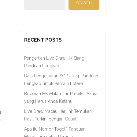
SEARCH
RECENT POSTS
Pengertian Live Draw HK Siang :
n
Panduan Lengkap
Data Pengeluaran SGP 2024: Panduan
Lengkap untuk Pemain Lotere
Bocoran HK Malam Ini: Prediksi Akurat
yang Harus Anda Ketahui
Live Draw Macau Hari Ini: Temukan
g
Hasil Terkini dengan Cepat
i
Apa itu Nomor Togel? Panduan
Mendalam untuk Pemula