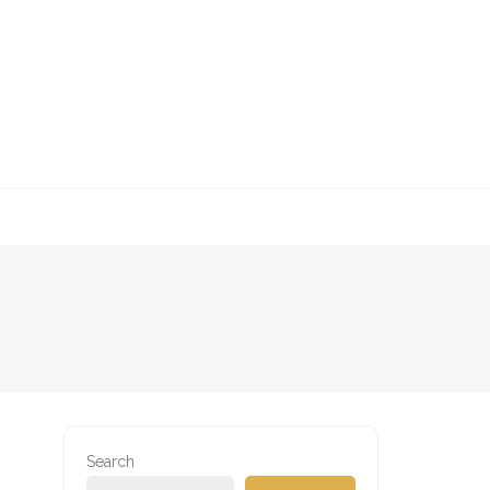
Search