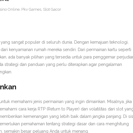
sino Online
,
Pkv Games
,
Slot Gacor
n yang sangat populer di seluruh dunia. Dengan kemajuan teknologi,
ari kenyamanan rumah mereka sendiri. Dari permainan kartu seperti
an, ada banyak pilihan yang tersedia untuk para penggemar perjudia
ada strategi dan panduan yang perlu diterapkan agar pengalaman
ngkan.
inkan
ntuk memahami jenis permainan yang ingin dimainkan. Misalnya, jika
mahami cara kerja RTP (Return to Player) dan volatilitas dari slot yan
memberikan kemenangan yang lebih baik dalam jangka panjang. Di sis
e memerlukan pemahaman tentang strategi dasar dan cara menghitung
n, semakin besar peluang Anda untuk menang.