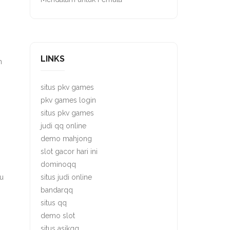
LINKS
n
situs pkv games
pkv games login
situs pkv games
judi qq online
demo mahjong
slot gacor hari ini
dominoqq
tu
situs judi online
bandarqq
situs qq
demo slot
situs asikqq