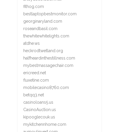
fithog.com
bestlaptopbestmonitor.com
georginaryland.com
roseandbasil.com
thewhitewhitelights.com
atdhe.ws
heckrodtwetland.org
halfheardinthestillness.com
mybestmassagechair.com
ericreed.net
fluxetine.com
mobilecasino8760.com
betqq3.net
casinoloans5.us
CasinoAuction.us
kipooglecouk.us
mykitchennhome.com
aumoulinvert.com