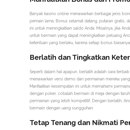
Banyak kasino online menawarkan berbagai jenis bo
pemain lama. Bonus selamat datang, putaran gratis,
ini untuk meningkatkan saldo Anda. Misalnya, jika A
untuk bermain yang dapat meningkatkan peluang And
ketentuan yang berlaku, karena setiap bonus biasanya
Berlatih dan Tingkatkan Kete
Seperti dalam hal apapun, berlatih adalah cara terba
menawarkan versi demo dari permainan mereka yang 
Manfaatkan kesempatan ini untuk memahami permainan 
dengan poker, cobalah bermain di meja dengan taru
permainan yang lebih kompetitif. Dengan berlatih, A
bermain dengan uang sungguhan.
Tetap Tenang dan Nikmati Pe