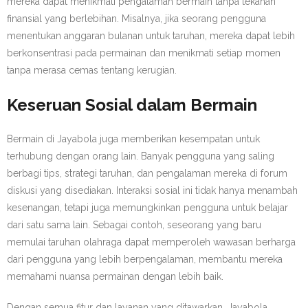
mereka dapat menikmati pengalaman bermain tanpa tekanan
finansial yang berlebihan. Misalnya, jika seorang pengguna
menentukan anggaran bulanan untuk taruhan, mereka dapat lebih
berkonsentrasi pada permainan dan menikmati setiap momen
tanpa merasa cemas tentang kerugian.
Keseruan Sosial dalam Bermain
Bermain di Jayabola juga memberikan kesempatan untuk
terhubung dengan orang lain. Banyak pengguna yang saling
berbagi tips, strategi taruhan, dan pengalaman mereka di forum
diskusi yang disediakan. Interaksi sosial ini tidak hanya menambah
kesenangan, tetapi juga memungkinkan pengguna untuk belajar
dari satu sama lain. Sebagai contoh, seseorang yang baru
memulai taruhan olahraga dapat memperoleh wawasan berharga
dari pengguna yang lebih berpengalaman, membantu mereka
memahami nuansa permainan dengan lebih baik.
Dengan semua fitur dan layanan yang ditawarkan, Jayabola