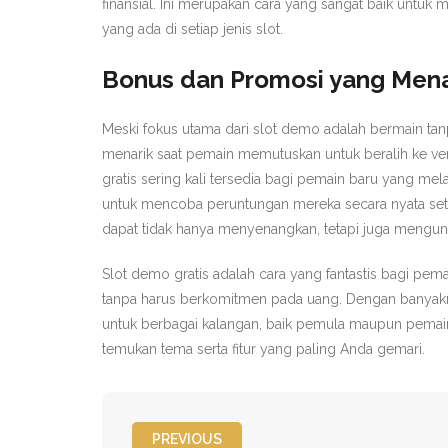
finansial. Ini merupakan cara yang sangat baik un
yang ada di setiap jenis slot.
Bonus dan Promosi yang Mena
Meski fokus utama dari slot demo adalah bermain tan
menarik saat pemain memutuskan untuk beralih ke ver
gratis sering kali tersedia bagi pemain baru yang me
untuk mencoba peruntungan mereka secara nyata set
dapat tidak hanya menyenangkan, tetapi juga mengun
Slot demo gratis adalah cara yang fantastis bagi pe
tanpa harus berkomitmen pada uang. Dengan banyakny
untuk berbagai kalangan, baik pemula maupun pemai
temukan tema serta fitur yang paling Anda gemari.
PREVIOUS