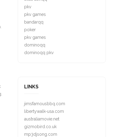
pkv
pkv games
bandarqq
.
poker
pkv games
dominoqq
dominoqq pkv
k
LINKS
g.
jimsfamousbbq.com
libertywalk-usa.com
australiamovie.net
gizmobird.co.uk
mp3djsong.com