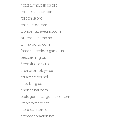
neatstuffhelpskids.org
moraessoccer.com
forochile.org
chart-track.com
wonderfultraveling.com
promocioname.net
wimaxworld.com
freeonlinecricketgames.net
bestcashing.biz
firerestrictions.us
archiesbrooklyn.com
muambeiros.net
infozblog.com
chonbaihat.com
elblogdeoscargonzalez.com
webpromote.net
steroids-store.co
arteydecoracion.net