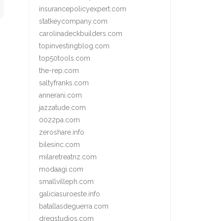
insurancepolicyexpert.com
statkeycompany.com
carolinadeckbuilders.com
topinvestingblog.com
top50tools.com
the-rep.com
saltyfranks.com
annerani.com
jazzatude.com
0022pa.com
zeroshare.info
bilesinc.com
milaretreatnz.com
modaagi.com
smallvilleph.com
galiciasuroeste.info
batallasdeguerra.com
dregstudios.com