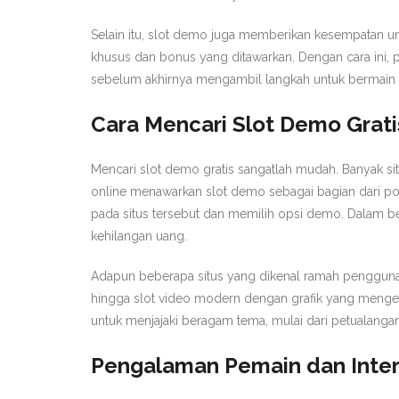
Selain itu, slot demo juga memberikan kesempatan untu
khusus dan bonus yang ditawarkan. Dengan cara ini
sebelum akhirnya mengambil langkah untuk bermain 
Cara Mencari Slot Demo Grati
Mencari slot demo gratis sangatlah mudah. Banyak sit
online menawarkan slot demo sebagai bagian dari por
pada situs tersebut dan memilih opsi demo. Dalam b
kehilangan uang.
Adapun beberapa situs yang dikenal ramah pengguna se
hingga slot video modern dengan grafik yang menges
untuk menjajaki beragam tema, mulai dari petualangan,
Pengalaman Pemain dan Intera