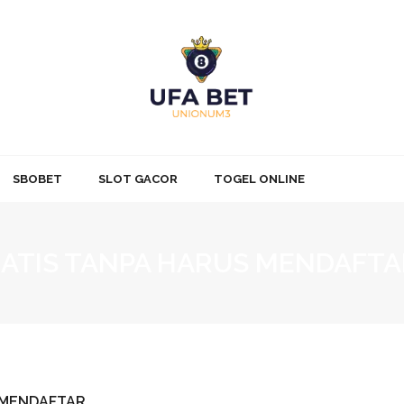
SBOBET
SLOT GACOR
TOGEL ONLINE
RATIS TANPA HARUS MENDAFTA
 MENDAFTAR