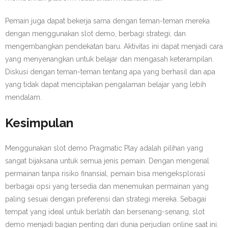
Pemain juga dapat bekerja sama dengan teman-teman mereka
dengan menggunakan slot demo, berbagi strategi, dan
mengembangkan pendekatan baru. Aktivitas ini dapat menjadi cara
yang menyenangkan untuk belajar dan mengasah keterampilan.
Diskusi dengan teman-teman tentang apa yang berhasil dan apa
yang tidak dapat menciptakan pengalaman belajar yang lebih
mendalam.
Kesimpulan
Menggunakan slot demo Pragmatic Play adalah pilihan yang
sangat bijaksana untuk semua jenis pemain. Dengan mengenal
permainan tanpa risiko finansial, pemain bisa mengeksplorasi
berbagai opsi yang tersedia dan menemukan permainan yang
paling sesuai dengan preferensi dan strategi mereka. Sebagai
tempat yang ideal untuk berlatih dan bersenang-senang, slot
demo menjadi bagian penting dari dunia perjudian online saat ini.