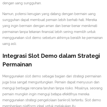
dengan uang sungguhan.
Namun, potensi kerugian yang datang dengan bermain uang
sungguhan dapat membuat pemain lebih berhati-hati. Mereka
yang ingin bermain dengan aman dan benar-benar menikmati
permainan tanpa tekanan finansial lebih sering memilih untuk
menggunakan slot demo sebelum akhirnya beralih ke permainan
uang asli.
Integrasi Slot Demo dalam Strategi
Permainan
Menggunakan slot demo sebagai bagian dari strategi permainan
juga bisa sangat menguntungkan. Pemain dapat menyusun dan
menguji berbagai rencana taruhan tanpa risiko. Misalnya, seorang
pemain mungkin ingin menguji betapa efektifnya mereka
menggunakan strategi pengelolaan bankroll tertentu. Slot demo
memberikan platform ideal untuk melakukan itu.