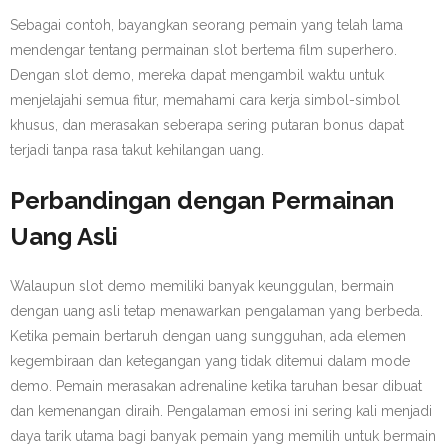
Sebagai contoh, bayangkan seorang pemain yang telah lama
mendengar tentang permainan slot bertema film superhero.
Dengan slot demo, mereka dapat mengambil waktu untuk
menjelajahi semua fitur, memahami cara kerja simbol-simbol
khusus, dan merasakan seberapa sering putaran bonus dapat
terjadi tanpa rasa takut kehilangan uang.
Perbandingan dengan Permainan
Uang Asli
Walaupun slot demo memiliki banyak keunggulan, bermain
dengan uang asli tetap menawarkan pengalaman yang berbeda.
Ketika pemain bertaruh dengan uang sungguhan, ada elemen
kegembiraan dan ketegangan yang tidak ditemui dalam mode
demo. Pemain merasakan adrenaline ketika taruhan besar dibuat
dan kemenangan diraih. Pengalaman emosi ini sering kali menjadi
daya tarik utama bagi banyak pemain yang memilih untuk bermain