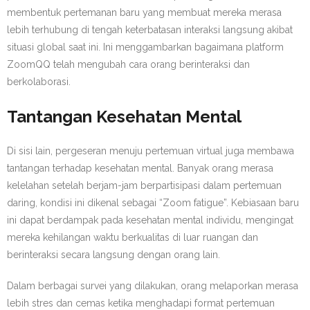
membentuk pertemanan baru yang membuat mereka merasa
lebih terhubung di tengah keterbatasan interaksi langsung akibat
situasi global saat ini. Ini menggambarkan bagaimana platform
ZoomQQ telah mengubah cara orang berinteraksi dan
berkolaborasi.
Tantangan Kesehatan Mental
Di sisi lain, pergeseran menuju pertemuan virtual juga membawa
tantangan terhadap kesehatan mental. Banyak orang merasa
kelelahan setelah berjam-jam berpartisipasi dalam pertemuan
daring, kondisi ini dikenal sebagai “Zoom fatigue”. Kebiasaan baru
ini dapat berdampak pada kesehatan mental individu, mengingat
mereka kehilangan waktu berkualitas di luar ruangan dan
berinteraksi secara langsung dengan orang lain.
Dalam berbagai survei yang dilakukan, orang melaporkan merasa
lebih stres dan cemas ketika menghadapi format pertemuan