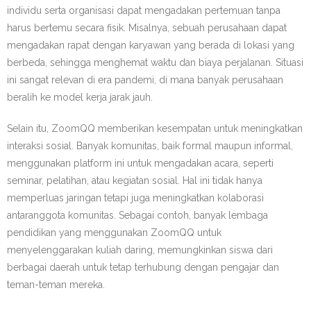
individu serta organisasi dapat mengadakan pertemuan tanpa
harus bertemu secara fisik. Misalnya, sebuah perusahaan dapat
mengadakan rapat dengan karyawan yang berada di lokasi yang
berbeda, sehingga menghemat waktu dan biaya perjalanan. Situasi
ini sangat relevan di era pandemi, di mana banyak perusahaan
beralih ke model kerja jarak jauh.
Selain itu, ZoomQQ memberikan kesempatan untuk meningkatkan
interaksi sosial. Banyak komunitas, baik formal maupun informal,
menggunakan platform ini untuk mengadakan acara, seperti
seminar, pelatihan, atau kegiatan sosial. Hal ini tidak hanya
memperluas jaringan tetapi juga meningkatkan kolaborasi
antaranggota komunitas. Sebagai contoh, banyak lembaga
pendidikan yang menggunakan ZoomQQ untuk
menyelenggarakan kuliah daring, memungkinkan siswa dari
berbagai daerah untuk tetap terhubung dengan pengajar dan
teman-teman mereka.