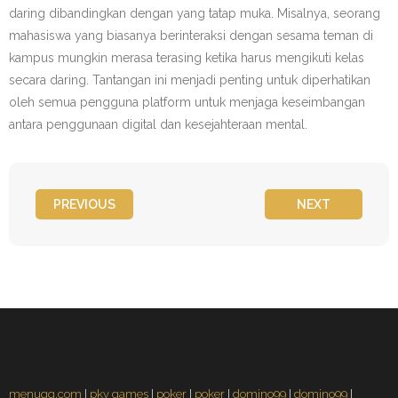
daring dibandingkan dengan yang tatap muka. Misalnya, seorang
mahasiswa yang biasanya berinteraksi dengan sesama teman di
kampus mungkin merasa terasing ketika harus mengikuti kelas
secara daring. Tantangan ini menjadi penting untuk diperhatikan
oleh semua pengguna platform untuk menjaga keseimbangan
antara penggunaan digital dan kesejahteraan mental.
PREVIOUS
NEXT
menuqq.com
|
pkv games
|
poker
|
poker
|
domino99
|
domino99
|