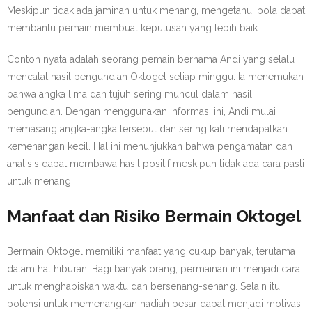
Meskipun tidak ada jaminan untuk menang, mengetahui pola dapat
membantu pemain membuat keputusan yang lebih baik.
Contoh nyata adalah seorang pemain bernama Andi yang selalu
mencatat hasil pengundian Oktogel setiap minggu. Ia menemukan
bahwa angka lima dan tujuh sering muncul dalam hasil
pengundian. Dengan menggunakan informasi ini, Andi mulai
memasang angka-angka tersebut dan sering kali mendapatkan
kemenangan kecil. Hal ini menunjukkan bahwa pengamatan dan
analisis dapat membawa hasil positif meskipun tidak ada cara pasti
untuk menang.
Manfaat dan Risiko Bermain Oktogel
Bermain Oktogel memiliki manfaat yang cukup banyak, terutama
dalam hal hiburan. Bagi banyak orang, permainan ini menjadi cara
untuk menghabiskan waktu dan bersenang-senang. Selain itu,
potensi untuk memenangkan hadiah besar dapat menjadi motivasi