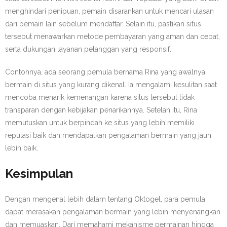
menghindari penipuan, pemain disarankan untuk mencari ulasan
dari pemain lain sebelum mendaftar. Selain itu, pastikan situs
tersebut menawarkan metode pembayaran yang aman dan cepat,
serta dukungan layanan pelanggan yang responsif.
Contohnya, ada seorang pemula bernama Rina yang awalnya
bermain di situs yang kurang dikenal. Ia mengalami kesulitan saat
mencoba menarik kemenangan karena situs tersebut tidak
transparan dengan kebijakan penarikannya. Setelah itu, Rina
memutuskan untuk berpindah ke situs yang lebih memiliki
reputasi baik dan mendapatkan pengalaman bermain yang jauh
lebih baik.
Kesimpulan
Dengan mengenal lebih dalam tentang Oktogel, para pemula
dapat merasakan pengalaman bermain yang lebih menyenangkan
dan memuaskan. Dari memahami mekanisme permainan hingga