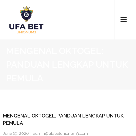
Skip
to
content
Home
MENGENAL OKTOGEL:
Casino Online
PANDUAN LENGKAP UNTUK
Pkv Games
PEMULA
SBOBET
Slot Gacor
MENGENAL OKTOGEL: PANDUAN LENGKAP UNTUK
Togel Online
PEMULA
June 29, 2026
admin@ufabetunionum3.com