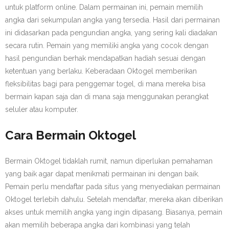
untuk platform online. Dalam permainan ini, pemain memilih
angka dari sekumpulan angka yang tersedia. Hasil dari permainan
ini didasarkan pada pengundian angka, yang sering kali diadakan
secara rutin. Pemain yang memiliki angka yang cocok dengan
hasil pengundian berhak mendapatkan hadiah sesuai dengan
ketentuan yang berlaku. Keberadaan Oktogel memberikan
fleksibilitas bagi para penggemar togel, di mana mereka bisa
bermain kapan saja dan di mana saja menggunakan perangkat
seluler atau komputer.
Cara Bermain Oktogel
Bermain Oktogel tidaklah rumit, namun diperlukan pemahaman
yang baik agar dapat menikmati permainan ini dengan baik.
Pemain perlu mendaftar pada situs yang menyediakan permainan
Oktogel terlebih dahulu. Setelah mendaftar, mereka akan diberikan
akses untuk memilih angka yang ingin dipasang. Biasanya, pemain
akan memilih beberapa angka dari kombinasi yang telah