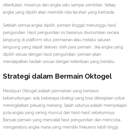
ditentukan, misalnya dari angka satu sampai sembilan. Setiap
angka yang dipilih akan memiliki nilai taruhan yang berbeda.
Setelah semua angka dipilih, pemain tinggal menunggu hasil
pengundian. Hasil pengundian ini biasanya diumumkan secara
langsung di platform situs permainan atau melalui saluran
langsung yang dapat diakses oleh para pemain. Jika angka yang
dipilih sesuai dengan hasil pengundian, pemain akan
mendapatkan hadiah sesuai dengan ketentuan yang berlaku.
Strategi dalam Bermain Oktogel
Meskipun Oktogel adalah permainan yang berbasis
keberuntungan, ada beberapa strategi yang bisa diterapkan untuk
meningkatkan peluang menang. Salah satunya adalah mempelajari
pola angka yang sering muncul dari hasil-hasil sebelumnya.
Banyak pemain yang mencatat hasil pengundian dan mencoba
menganalisis angka mana yang memiliki frekuensi lebih tinggi.