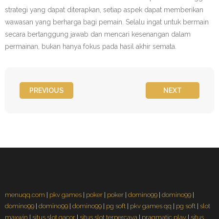
strategi yang dapat diterapkan, setiap aspek dapat memberikan
wawasan yang berharga bagi pemain. Selalu ingat untuk bermain
secara bertanggung jawab dan mencari kesenangan dalam
permainan, bukan hanya fokus pada hasil akhir semata.
PREVIOUS
NEXT
menuqq.com
|
pkv games
|
poker
|
poker
|
domino99
|
domino99
|
domino99
|
domino99
|
domino99
|
pg soft
|
pkv games qq
|
pg soft
|
slot
maxwin
|
situs slot gacor
|
situs slot terpercaya
|
pragmatic play
|
situs