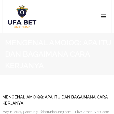
Skip
to
content
Home
MENGENAL AMOIQQ: APA ITU
Casino Online
DAN BAGAIMANA CARA
Pkv Games
KERJANYA
SBOBET
Slot Gacor
MENGENAL AMOIQQ: APA ITU DAN BAGAIMANA CARA
Togel Online
KERJANYA
May 11, 2025
admin@ufabetunionum3.com
Pkv Games
,
Slot Gacor