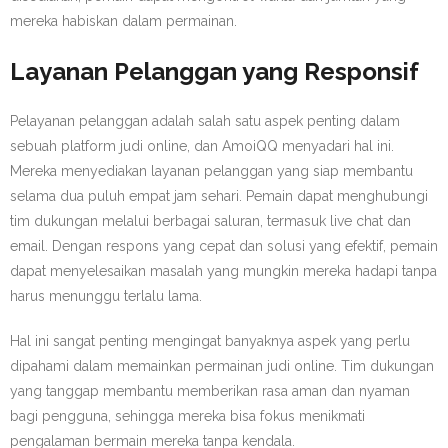
mereka habiskan dalam permainan.
Layanan Pelanggan yang Responsif
Pelayanan pelanggan adalah salah satu aspek penting dalam
sebuah platform judi online, dan AmoiQQ menyadari hal ini.
Mereka menyediakan layanan pelanggan yang siap membantu
selama dua puluh empat jam sehari. Pemain dapat menghubungi
tim dukungan melalui berbagai saluran, termasuk live chat dan
email. Dengan respons yang cepat dan solusi yang efektif, pemain
dapat menyelesaikan masalah yang mungkin mereka hadapi tanpa
harus menunggu terlalu lama.
Hal ini sangat penting mengingat banyaknya aspek yang perlu
dipahami dalam memainkan permainan judi online. Tim dukungan
yang tanggap membantu memberikan rasa aman dan nyaman
bagi pengguna, sehingga mereka bisa fokus menikmati
pengalaman bermain mereka tanpa kendala.