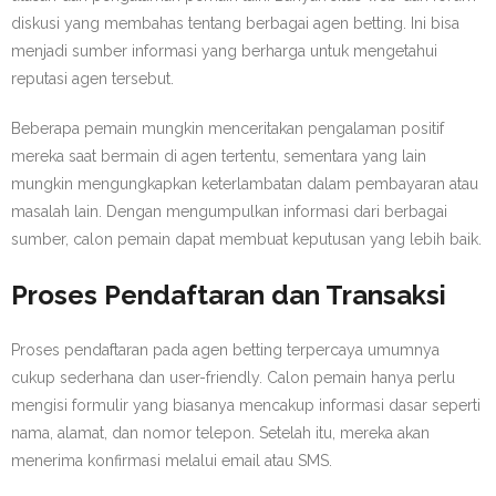
diskusi yang membahas tentang berbagai agen betting. Ini bisa
menjadi sumber informasi yang berharga untuk mengetahui
reputasi agen tersebut.
Beberapa pemain mungkin menceritakan pengalaman positif
mereka saat bermain di agen tertentu, sementara yang lain
mungkin mengungkapkan keterlambatan dalam pembayaran atau
masalah lain. Dengan mengumpulkan informasi dari berbagai
sumber, calon pemain dapat membuat keputusan yang lebih baik.
Proses Pendaftaran dan Transaksi
Proses pendaftaran pada agen betting terpercaya umumnya
cukup sederhana dan user-friendly. Calon pemain hanya perlu
mengisi formulir yang biasanya mencakup informasi dasar seperti
nama, alamat, dan nomor telepon. Setelah itu, mereka akan
menerima konfirmasi melalui email atau SMS.