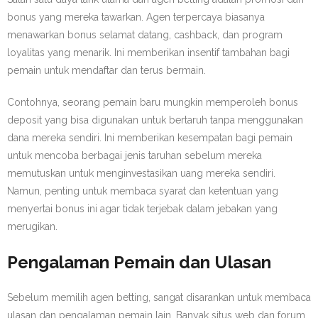
bonus yang mereka tawarkan. Agen terpercaya biasanya
menawarkan bonus selamat datang, cashback, dan program
loyalitas yang menarik. Ini memberikan insentif tambahan bagi
pemain untuk mendaftar dan terus bermain.
Contohnya, seorang pemain baru mungkin memperoleh bonus
deposit yang bisa digunakan untuk bertaruh tanpa menggunakan
dana mereka sendiri. Ini memberikan kesempatan bagi pemain
untuk mencoba berbagai jenis taruhan sebelum mereka
memutuskan untuk menginvestasikan uang mereka sendiri.
Namun, penting untuk membaca syarat dan ketentuan yang
menyertai bonus ini agar tidak terjebak dalam jebakan yang
merugikan.
Pengalaman Pemain dan Ulasan
Sebelum memilih agen betting, sangat disarankan untuk membaca
ulasan dan pengalaman pemain lain. Banyak situs web dan forum