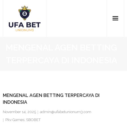
Skip
to
content
Home
MENGENAL AGEN BETTING
Casino Online
TERPERCAYA DI INDONESIA
Pkv Games
SBOBET
MENGENAL AGEN BETTING TERPERCAYA DI
Slot Gacor
INDONESIA
Togel Online
November 14, 2025
admin@ufabetunionum3.com
Pkv Games
,
SBOBET