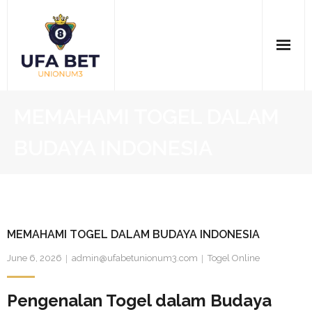
Skip
to
content
Home
MEMAHAMI TOGEL DALAM
Casino Online
BUDAYA INDONESIA
Pkv Games
SBOBET
MEMAHAMI TOGEL DALAM BUDAYA INDONESIA
Slot Gacor
June 6, 2026
admin@ufabetunionum3.com
Togel Online
Togel Online
Pengenalan Togel dalam Budaya