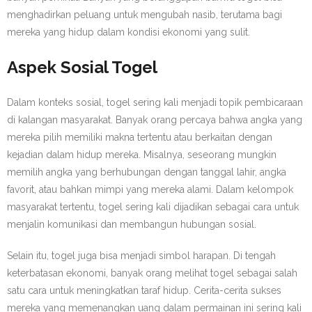
menghadirkan peluang untuk mengubah nasib, terutama bagi
mereka yang hidup dalam kondisi ekonomi yang sulit.
Aspek Sosial Togel
Dalam konteks sosial, togel sering kali menjadi topik pembicaraan
di kalangan masyarakat. Banyak orang percaya bahwa angka yang
mereka pilih memiliki makna tertentu atau berkaitan dengan
kejadian dalam hidup mereka. Misalnya, seseorang mungkin
memilih angka yang berhubungan dengan tanggal lahir, angka
favorit, atau bahkan mimpi yang mereka alami. Dalam kelompok
masyarakat tertentu, togel sering kali dijadikan sebagai cara untuk
menjalin komunikasi dan membangun hubungan sosial.
Selain itu, togel juga bisa menjadi simbol harapan. Di tengah
keterbatasan ekonomi, banyak orang melihat togel sebagai salah
satu cara untuk meningkatkan taraf hidup. Cerita-cerita sukses
mereka yang memenangkan uang dalam permainan ini sering kali