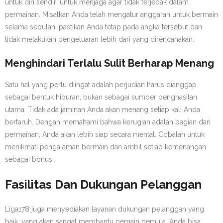
untuk diri sendiri untuk menjaga agar tidak terjebak dalam
permainan. Misalkan Anda telah mengatur anggaran untuk bermain
selama sebulan, pastikan Anda tetap pada angka tersebut dan
tidak melakukan pengeluaran lebih dari yang direncanakan.
Menghindari Terlalu Sulit Berharap Menang
Satu hal yang perlu diingat adalah perjudian harus dianggap
sebagai bentuk hiburan, bukan sebagai sumber penghasilan
utama. Tidak ada jaminan Anda akan menang setiap kali Anda
bertaruh. Dengan memahami bahwa kerugian adalah bagian dari
permainan, Anda akan lebih siap secara mental. Cobalah untuk
menikmati pengalaman bermain dan ambil setiap kemenangan
sebagai bonus.
Fasilitas Dan Dukungan Pelanggan
Liga178 juga menyediakan layanan dukungan pelanggan yang
baik, yang akan sangat membantu pemain pemula. Anda bisa