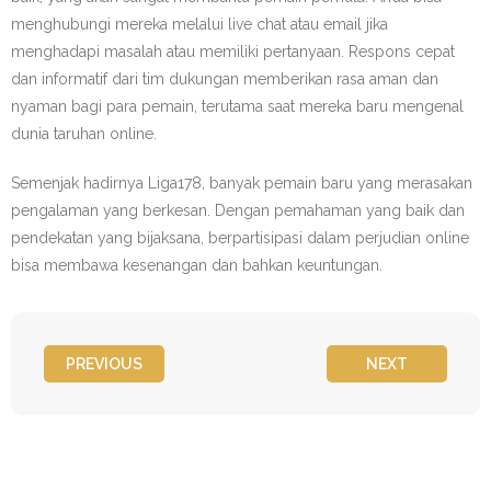
menghubungi mereka melalui live chat atau email jika
menghadapi masalah atau memiliki pertanyaan. Respons cepat
dan informatif dari tim dukungan memberikan rasa aman dan
nyaman bagi para pemain, terutama saat mereka baru mengenal
dunia taruhan online.
Semenjak hadirnya Liga178, banyak pemain baru yang merasakan
pengalaman yang berkesan. Dengan pemahaman yang baik dan
pendekatan yang bijaksana, berpartisipasi dalam perjudian online
bisa membawa kesenangan dan bahkan keuntungan.
PREVIOUS
NEXT