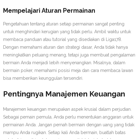
Mempelajari Aturan Permainan
Pengetahuan tentang aturan setiap permainan sangat penting
untuk menghindari kerugian yang tidak perlu. Ambil waktu untuk
membaca panduan atau tutorial yang disediakan di Liga178.
Dengan memahami aturan dan strategi dasar, Anda tidak hanya
meningkatkan peluang menang, tetapi juga membuat pengalaman
bermain Anda menjadi lebih menyenangkan. Misalnya, dalam
bermain poker, memahami posisi meja dan cara membaca lawan
bisa memberikan keunggulan tersendiri.
Pentingnya Manajemen Keuangan
Manajemen keuangan merupakan aspek krusial dalam perjudian.
Sebagai pemain pemula, Anda perlu menentukan anggaran untuk
permainan Anda. Jangan pernah bermain dengan uang yang tidak
mampu Anda rugikan. Setiap kali Anda bermain, buatlah batas