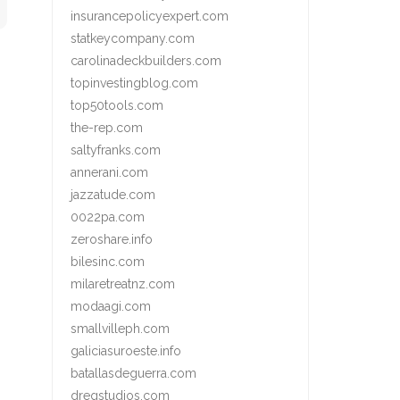
insurancepolicyexpert.com
statkeycompany.com
carolinadeckbuilders.com
topinvestingblog.com
top50tools.com
the-rep.com
saltyfranks.com
annerani.com
jazzatude.com
0022pa.com
zeroshare.info
bilesinc.com
milaretreatnz.com
modaagi.com
smallvilleph.com
galiciasuroeste.info
batallasdeguerra.com
dregstudios.com