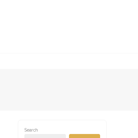
Search