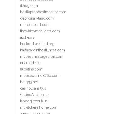
fithog.com
bestlaptopbestmonitor.com
georginaryland.com
roseandbasil.com
thewhitewhitelights.com
atdhe.ws
heckrodtwetland.org
halfheardinthestillness.com
mybestmassagechair.com
ericreed.net
fluxetine.com
mobilecasino8760.com
betqq3.net
casinoloans5.us
CasinoAuction.us
kipooglecouk.us
mykitchennhome.com
aumoulinvert.com