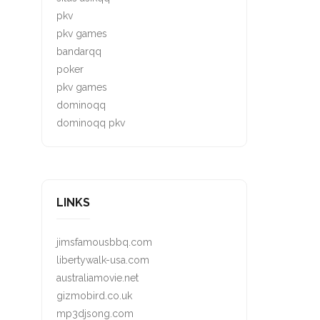
pkv
pkv games
bandarqq
poker
pkv games
dominoqq
dominoqq pkv
LINKS
jimsfamousbbq.com
libertywalk-usa.com
australiamovie.net
gizmobird.co.uk
mp3djsong.com