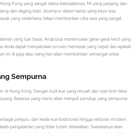
Hong Kong yang sangat diakui kelezatannya. Mi yang panjang dan
dang dan daging babi, dicampur dalam kaldu yang kaya rasa.
k yang sederhana, tetapi memberikan citra rasa yang sangat
aman yang luar biasa. Anda bisa menemukan gerai-gerai kecil yang
ana Anda dapat menyaksikan proses memasak yang cepat dan apakah
n ini di pagi atau siang hari akan memberikan semangat untuk
.
yang Sempurna
 di Hong Kong. Dengan kulit kue yang renyah dan isian krim telur
goyang. Rasanya yang manis akan menjadi penutup yang sempurna
agai penjuru, dari kedai kue tradisional hingga restoran modern.
adalah pengalaman yang tidak boleh dilewatkan. Suasananya akan