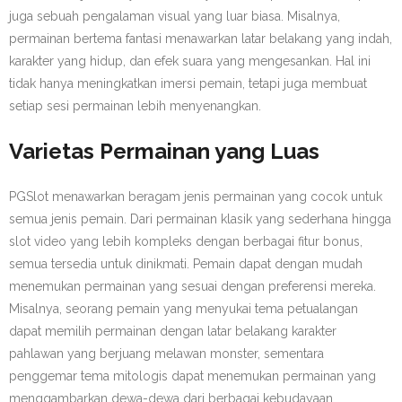
juga sebuah pengalaman visual yang luar biasa. Misalnya,
permainan bertema fantasi menawarkan latar belakang yang indah,
karakter yang hidup, dan efek suara yang mengesankan. Hal ini
tidak hanya meningkatkan imersi pemain, tetapi juga membuat
setiap sesi permainan lebih menyenangkan.
Varietas Permainan yang Luas
PGSlot menawarkan beragam jenis permainan yang cocok untuk
semua jenis pemain. Dari permainan klasik yang sederhana hingga
slot video yang lebih kompleks dengan berbagai fitur bonus,
semua tersedia untuk dinikmati. Pemain dapat dengan mudah
menemukan permainan yang sesuai dengan preferensi mereka.
Misalnya, seorang pemain yang menyukai tema petualangan
dapat memilih permainan dengan latar belakang karakter
pahlawan yang berjuang melawan monster, sementara
penggemar tema mitologis dapat menemukan permainan yang
menggambarkan dewa-dewa dari berbagai kebudayaan.