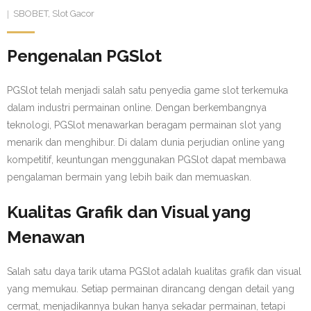
SBOBET
,
Slot Gacor
Pengenalan PGSlot
PGSlot telah menjadi salah satu penyedia game slot terkemuka
dalam industri permainan online. Dengan berkembangnya
teknologi, PGSlot menawarkan beragam permainan slot yang
menarik dan menghibur. Di dalam dunia perjudian online yang
kompetitif, keuntungan menggunakan PGSlot dapat membawa
pengalaman bermain yang lebih baik dan memuaskan.
Kualitas Grafik dan Visual yang
Menawan
Salah satu daya tarik utama PGSlot adalah kualitas grafik dan visual
yang memukau. Setiap permainan dirancang dengan detail yang
cermat, menjadikannya bukan hanya sekadar permainan, tetapi