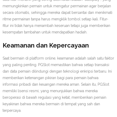
memungkinkan pemain untuk mengatur permainan agar berjalan
secara otomatis, sehingga mereka dapat bersantai dan menikmati
ritme permainan tanpa harus mengklik tombol setiap kali. Fitur-
fitur ini tidak hanya menambah keseruan tetapi juga memberikan
kesempatan tambahan untuk mendapatkan hadiah.
Keamanan dan Kepercayaan
Saat bermain di platform online, keamanan adalah salah satu faktor
yang paling penting. PGSlot memastikan bahwa setiap transaksi
dan data pemain dilindungi dengan teknologi enkripsi terbaru. Ini
memberikan ketenangan pikiran bagi para pemain bahwa
informasi pribadi dan keuangan mereka aman. Selain itu, PGSlot
memiliki lisensi resmi, yang menunjukkan bahwa mereka
beroperasi di bawah regulasi yang ketat, memberikan pemain
keyakinan bahwa mereka bermain di tempat yang sah dan
terpercaya.