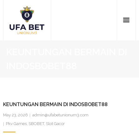
Skip
to
content
Home
KEUNTUNGAN BERMAIN DI
Casino Online
INDOSBOBET88
Pkv Games
SBOBET
KEUNTUNGAN BERMAIN DI INDOSBOBET88
Slot Gacor
May 23, 2026
admin@ufabetunionum3.com
Togel Online
Pkv Games
,
SBOBET
,
Slot Gacor