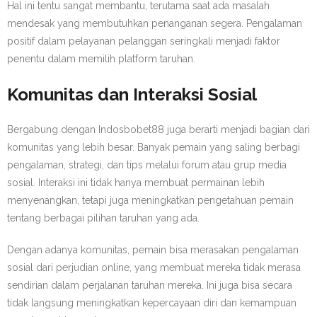
Hal ini tentu sangat membantu, terutama saat ada masalah
mendesak yang membutuhkan penanganan segera. Pengalaman
positif dalam pelayanan pelanggan seringkali menjadi faktor
penentu dalam memilih platform taruhan.
Komunitas dan Interaksi Sosial
Bergabung dengan Indosbobet88 juga berarti menjadi bagian dari
komunitas yang lebih besar. Banyak pemain yang saling berbagi
pengalaman, strategi, dan tips melalui forum atau grup media
sosial. Interaksi ini tidak hanya membuat permainan lebih
menyenangkan, tetapi juga meningkatkan pengetahuan pemain
tentang berbagai pilihan taruhan yang ada.
Dengan adanya komunitas, pemain bisa merasakan pengalaman
sosial dari perjudian online, yang membuat mereka tidak merasa
sendirian dalam perjalanan taruhan mereka. Ini juga bisa secara
tidak langsung meningkatkan kepercayaan diri dan kemampuan