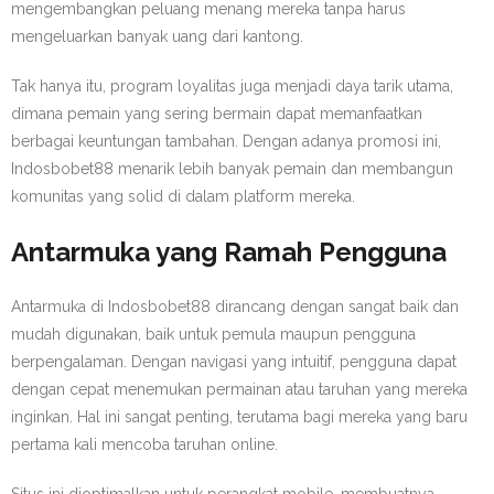
mengembangkan peluang menang mereka tanpa harus
mengeluarkan banyak uang dari kantong.
Tak hanya itu, program loyalitas juga menjadi daya tarik utama,
dimana pemain yang sering bermain dapat memanfaatkan
berbagai keuntungan tambahan. Dengan adanya promosi ini,
Indosbobet88 menarik lebih banyak pemain dan membangun
komunitas yang solid di dalam platform mereka.
Antarmuka yang Ramah Pengguna
Antarmuka di Indosbobet88 dirancang dengan sangat baik dan
mudah digunakan, baik untuk pemula maupun pengguna
berpengalaman. Dengan navigasi yang intuitif, pengguna dapat
dengan cepat menemukan permainan atau taruhan yang mereka
inginkan. Hal ini sangat penting, terutama bagi mereka yang baru
pertama kali mencoba taruhan online.
Situs ini dioptimalkan untuk perangkat mobile, membuatnya