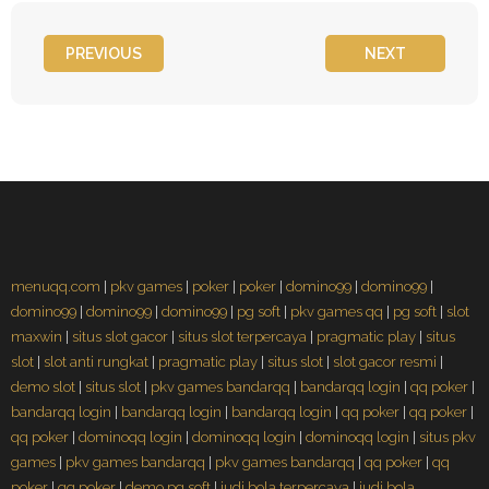
PREVIOUS
NEXT
menuqq.com
|
pkv games
|
poker
|
poker
|
domino99
|
domino99
|
domino99
|
domino99
|
domino99
|
pg soft
|
pkv games qq
|
pg soft
|
slot
maxwin
|
situs slot gacor
|
situs slot terpercaya
|
pragmatic play
|
situs
slot
|
slot anti rungkat
|
pragmatic play
|
situs slot
|
slot gacor resmi
|
demo slot
|
situs slot
|
pkv games bandarqq
|
bandarqq login
|
qq poker
|
bandarqq login
|
bandarqq login
|
bandarqq login
|
qq poker
|
qq poker
|
qq poker
|
dominoqq login
|
dominoqq login
|
dominoqq login
|
situs pkv
games
|
pkv games bandarqq
|
pkv games bandarqq
|
qq poker
|
qq
poker
|
qq poker
|
demo pg soft
|
judi bola terpercaya
|
judi bola