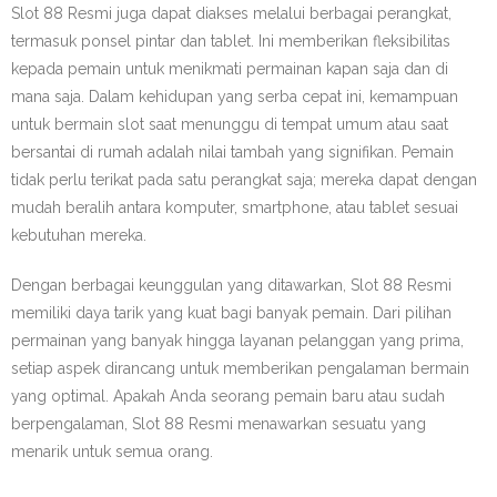
Slot 88 Resmi juga dapat diakses melalui berbagai perangkat,
termasuk ponsel pintar dan tablet. Ini memberikan fleksibilitas
kepada pemain untuk menikmati permainan kapan saja dan di
mana saja. Dalam kehidupan yang serba cepat ini, kemampuan
untuk bermain slot saat menunggu di tempat umum atau saat
bersantai di rumah adalah nilai tambah yang signifikan. Pemain
tidak perlu terikat pada satu perangkat saja; mereka dapat dengan
mudah beralih antara komputer, smartphone, atau tablet sesuai
kebutuhan mereka.
Dengan berbagai keunggulan yang ditawarkan, Slot 88 Resmi
memiliki daya tarik yang kuat bagi banyak pemain. Dari pilihan
permainan yang banyak hingga layanan pelanggan yang prima,
setiap aspek dirancang untuk memberikan pengalaman bermain
yang optimal. Apakah Anda seorang pemain baru atau sudah
berpengalaman, Slot 88 Resmi menawarkan sesuatu yang
menarik untuk semua orang.