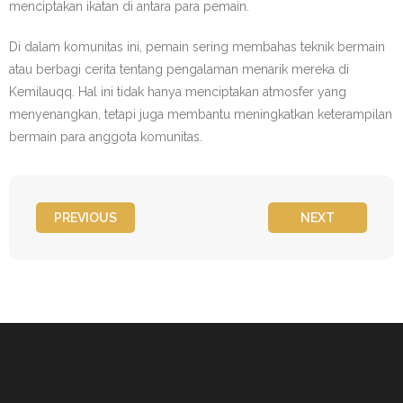
menciptakan ikatan di antara para pemain.
Di dalam komunitas ini, pemain sering membahas teknik bermain
atau berbagi cerita tentang pengalaman menarik mereka di
Kemilauqq. Hal ini tidak hanya menciptakan atmosfer yang
menyenangkan, tetapi juga membantu meningkatkan keterampilan
bermain para anggota komunitas.
PREVIOUS
NEXT