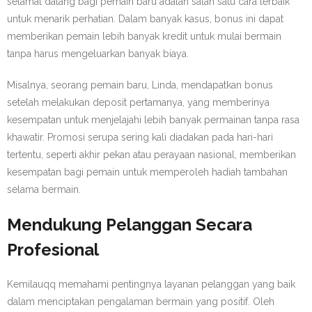
selamat datang bagi pemain baru adalah salah satu cara terbaik
untuk menarik perhatian. Dalam banyak kasus, bonus ini dapat
memberikan pemain lebih banyak kredit untuk mulai bermain
tanpa harus mengeluarkan banyak biaya.
Misalnya, seorang pemain baru, Linda, mendapatkan bonus
setelah melakukan deposit pertamanya, yang memberinya
kesempatan untuk menjelajahi lebih banyak permainan tanpa rasa
khawatir. Promosi serupa sering kali diadakan pada hari-hari
tertentu, seperti akhir pekan atau perayaan nasional, memberikan
kesempatan bagi pemain untuk memperoleh hadiah tambahan
selama bermain.
Mendukung Pelanggan Secara
Profesional
Kemilauqq memahami pentingnya layanan pelanggan yang baik
dalam menciptakan pengalaman bermain yang positif. Oleh