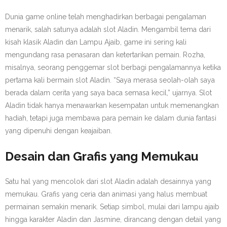
Dunia game online telah menghadirkan berbagai pengalaman
menarik, salah satunya adalah slot Aladin. Mengambil tema dari
kisah klasik Aladin dan Lampu Ajaib, game ini sering kali
mengundang rasa penasaran dan ketertarikan pemain. Rozha,
misalnya, seorang penggemar slot berbagi pengalamannya ketika
pertama kali bermain slot Aladin. “Saya merasa seolah-olah saya
berada dalam cerita yang saya baca semasa kecil,” ujarnya. Slot
Aladin tidak hanya menawarkan kesempatan untuk memenangkan
hadiah, tetapi juga membawa para pemain ke dalam dunia fantasi
yang dipenuhi dengan keajaiban.
Desain dan Grafis yang Memukau
Satu hal yang mencolok dari slot Aladin adalah desainnya yang
memukau. Grafis yang ceria dan animasi yang halus membuat
permainan semakin menarik. Setiap simbol, mulai dari lampu ajaib
hingga karakter Aladin dan Jasmine, dirancang dengan detail yang