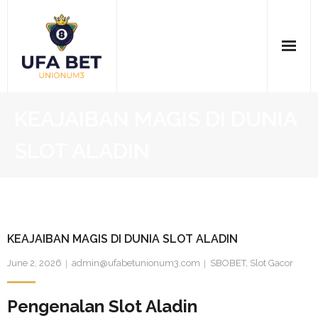
Skip
to
content
Home
KEAJAIBAN MAGIS DI DUNIA
Casino Online
SLOT ALADIN
Pkv Games
SBOBET
KEAJAIBAN MAGIS DI DUNIA SLOT ALADIN
Slot Gacor
June 2, 2026
admin@ufabetunionum3.com
SBOBET
,
Slot Gacor
Togel Online
Pengenalan Slot Aladin