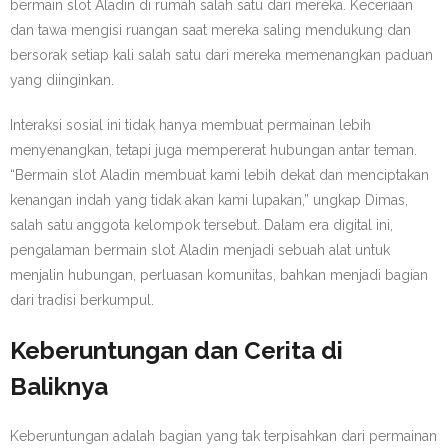
bermain slot Aladin di rumah salah satu dari mereka. Keceriaan
dan tawa mengisi ruangan saat mereka saling mendukung dan
bersorak setiap kali salah satu dari mereka memenangkan paduan
yang diinginkan.
Interaksi sosial ini tidak hanya membuat permainan lebih
menyenangkan, tetapi juga mempererat hubungan antar teman.
“Bermain slot Aladin membuat kami lebih dekat dan menciptakan
kenangan indah yang tidak akan kami lupakan,” ungkap Dimas,
salah satu anggota kelompok tersebut. Dalam era digital ini,
pengalaman bermain slot Aladin menjadi sebuah alat untuk
menjalin hubungan, perluasan komunitas, bahkan menjadi bagian
dari tradisi berkumpul.
Keberuntungan dan Cerita di
Baliknya
Keberuntungan adalah bagian yang tak terpisahkan dari permainan