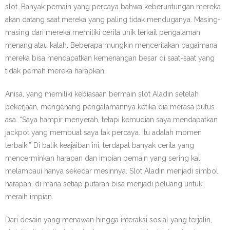
slot. Banyak pemain yang percaya bahwa keberuntungan mereka
akan datang saat mereka yang paling tidak menduganya. Masing-
masing dari mereka memiliki cerita unik terkait pengalaman
menang atau kalah. Beberapa mungkin menceritakan bagaimana
mereka bisa mendapatkan kemenangan besar di saat-saat yang
tidak pernah mereka harapkan.
Anisa, yang memiliki kebiasaan bermain slot Aladin setelah
pekerjaan, mengenang pengalamannya ketika dia merasa putus
asa. “Saya hampir menyerah, tetapi kemudian saya mendapatkan
jackpot yang membuat saya tak percaya. Itu adalah momen
terbaik!” Di balik keajaiban ini, terdapat banyak cerita yang
mencerminkan harapan dan impian pemain yang sering kali
melampaui hanya sekedar mesinnya. Slot Aladin menjadi simbol
harapan, di mana setiap putaran bisa menjadi peluang untuk
meraih impian.
Dari desain yang menawan hingga interaksi sosial yang terjalin,