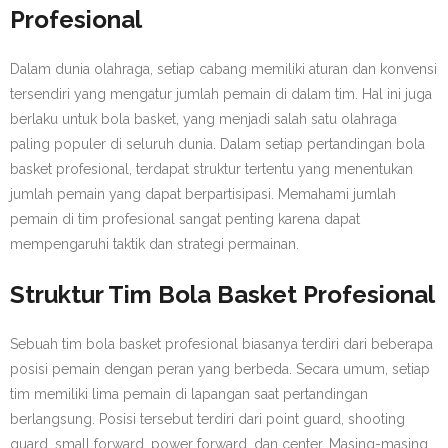
Profesional
Dalam dunia olahraga, setiap cabang memiliki aturan dan konvensi
tersendiri yang mengatur jumlah pemain di dalam tim. Hal ini juga
berlaku untuk bola basket, yang menjadi salah satu olahraga
paling populer di seluruh dunia. Dalam setiap pertandingan bola
basket profesional, terdapat struktur tertentu yang menentukan
jumlah pemain yang dapat berpartisipasi. Memahami jumlah
pemain di tim profesional sangat penting karena dapat
mempengaruhi taktik dan strategi permainan.
Struktur Tim Bola Basket Profesional
Sebuah tim bola basket profesional biasanya terdiri dari beberapa
posisi pemain dengan peran yang berbeda. Secara umum, setiap
tim memiliki lima pemain di lapangan saat pertandingan
berlangsung. Posisi tersebut terdiri dari point guard, shooting
guard, small forward, power forward, dan center. Masing-masing