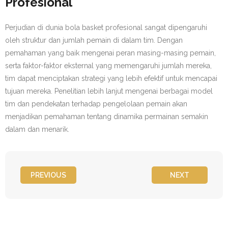
Profesional
Perjudian di dunia bola basket profesional sangat dipengaruhi
oleh struktur dan jumlah pemain di dalam tim. Dengan
pemahaman yang baik mengenai peran masing-masing pemain,
serta faktor-faktor eksternal yang memengaruhi jumlah mereka,
tim dapat menciptakan strategi yang lebih efektif untuk mencapai
tujuan mereka. Penelitian lebih lanjut mengenai berbagai model
tim dan pendekatan terhadap pengelolaan pemain akan
menjadikan pemahaman tentang dinamika permainan semakin
dalam dan menarik.
PREVIOUS
NEXT