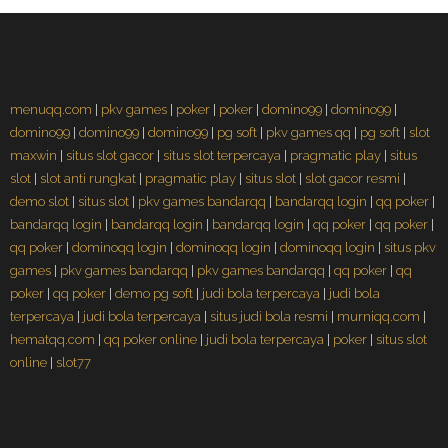
menuqq.com
|
pkv games
|
poker
|
poker
|
domino99
|
domino99
|
domino99
|
domino99
|
domino99
|
pg soft
|
pkv games qq
|
pg soft
|
slot
maxwin
|
situs slot gacor
|
situs slot terpercaya
|
pragmatic play
|
situs
slot
|
slot anti rungkat
|
pragmatic play
|
situs slot
|
slot gacor resmi
|
demo slot
|
situs slot
|
pkv games bandarqq
|
bandarqq login
|
qq poker
|
bandarqq login
|
bandarqq login
|
bandarqq login
|
qq poker
|
qq poker
|
qq poker
|
dominoqq login
|
dominoqq login
|
dominoqq login
|
situs pkv
games
|
pkv games bandarqq
|
pkv games bandarqq
|
qq poker
|
qq
poker
|
qq poker
|
demo pg soft
|
judi bola terpercaya
|
judi bola
terpercaya
|
judi bola terpercaya
|
situs judi bola resmi
|
murniqq.com
|
hematqq.com
|
qq poker online
|
judi bola terpercaya
|
poker
|
situs slot
online
|
slot77