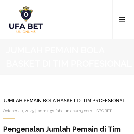
Skip
to
content
Home
JUMLAH PEMAIN BOLA
Casino Online
BASKET DI TIM PROFESIONAL
Pkv Games
SBOBET
JUMLAH PEMAIN BOLA BASKET DI TIM PROFESIONAL
Slot Gacor
October 20, 2025
admin@ufabetunionum3.com
SBOBET
Togel Online
Pengenalan Jumlah Pemain di Tim