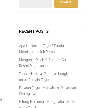
SEARCH
RECENT POSTS
Apa itu Nomor Togel? Panduan
Mendalam untuk Pemula
Mengenal DataHK: Sumber Data
Resmi Perjudian
Tabel HK 2024: Panduan Lengkap
untuk Pemain Togel
Pasaran Togel: Memahami Dasar dan
Strateginya
ya
Hitung Hari untuk Mengetahui Waktu
yang Tepat