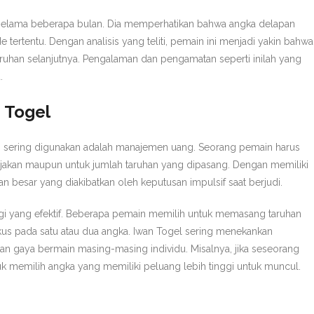
n selama beberapa bulan. Dia memperhatikan bahwa angka delapan
 tertentu. Dengan analisis yang teliti, pemain ini menjadi yakin bahwa
aruhan selanjutnya. Pengalaman dan pengamatan seperti inilah yang
.
 Togel
ang sering digunakan adalah manajemen uang. Seorang pemain harus
njakan maupun untuk jumlah taruhan yang dipasang. Dengan memiliki
n besar yang diakibatkan oleh keputusan impulsif saat berjudi.
egi yang efektif. Beberapa pemain memilih untuk memasang taruhan
kus pada satu atau dua angka. Iwan Togel sering menekankan
an gaya bermain masing-masing individu. Misalnya, jika seseorang
uk memilih angka yang memiliki peluang lebih tinggi untuk muncul.