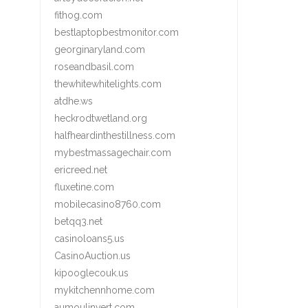
fithog.com
bestlaptopbestmonitor.com
georginaryland.com
roseandbasil.com
thewhitewhitelights.com
atdhe.ws
heckrodtwetland.org
halfheardinthestillness.com
mybestmassagechair.com
ericreed.net
fluxetine.com
mobilecasino8760.com
betqq3.net
casinoloans5.us
CasinoAuction.us
kipooglecouk.us
mykitchennhome.com
aumoulinvert.com