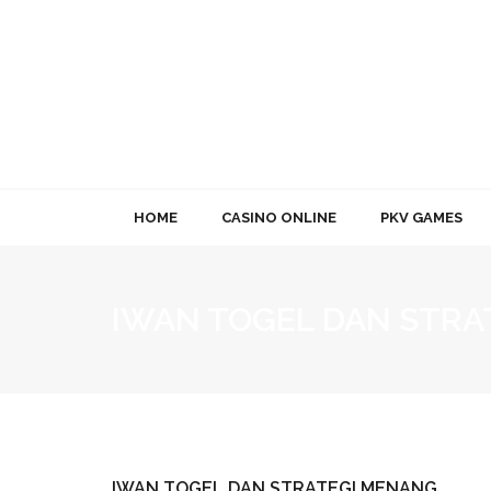
Skip
to
content
HOME
CASINO ONLINE
PKV GAMES
IWAN TOGEL DAN STRA
IWAN TOGEL DAN STRATEGI MENANG