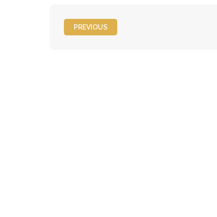
PREVIOUS