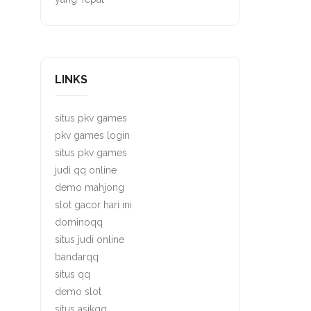
LINKS
situs pkv games
pkv games login
situs pkv games
judi qq online
demo mahjong
slot gacor hari ini
dominoqq
situs judi online
bandarqq
situs qq
demo slot
situs asikqq