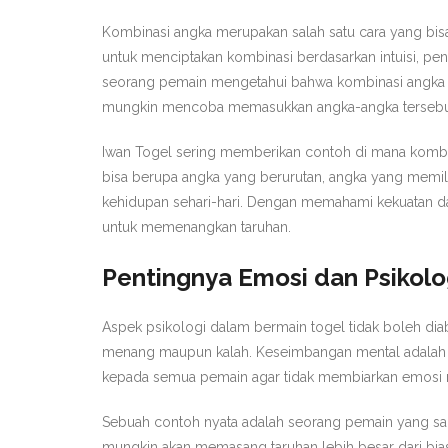
Kombinasi angka merupakan salah satu cara yang bi
untuk menciptakan kombinasi berdasarkan intuisi, pen
seorang pemain mengetahui bahwa kombinasi angka y
mungkin mencoba memasukkan angka-angka tersebut
Iwan Togel sering memberikan contoh di mana kombinas
bisa berupa angka yang berurutan, angka yang memiliki
kehidupan sehari-hari. Dengan memahami kekuatan d
untuk memenangkan taruhan.
Pentingnya Emosi dan Psikolo
Aspek psikologi dalam bermain togel tidak boleh dia
menang maupun kalah. Keseimbangan mental adalah k
kepada semua pemain agar tidak membiarkan emosi 
Sebuah contoh nyata adalah seorang pemain yang sa
mungkin akan memasang taruhan lebih besar dari bi