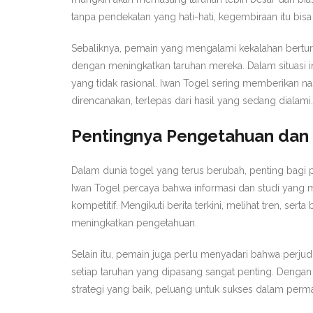
tanpa pendekatan yang hati-hati, kegembiraan itu bisa
Sebaliknya, pemain yang mengalami kekalahan bertur
dengan meningkatkan taruhan mereka. Dalam situasi 
yang tidak rasional. Iwan Togel sering memberikan na
direncanakan, terlepas dari hasil yang sedang dialami.
Pentingnya Pengetahuan dan
Dalam dunia togel yang terus berubah, penting bagi
Iwan Togel percaya bahwa informasi dan studi yang
kompetitif. Mengikuti berita terkini, melihat tren, s
meningkatkan pengetahuan.
Selain itu, pemain juga perlu menyadari bahwa perjud
setiap taruhan yang dipasang sangat penting. Dengan
strategi yang baik, peluang untuk sukses dalam permai