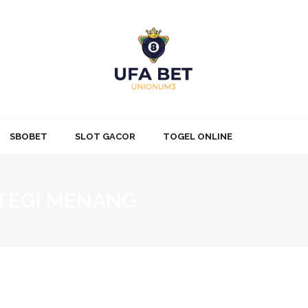
SBOBET
SLOT GACOR
TOGEL ONLINE
TEGI MENANG