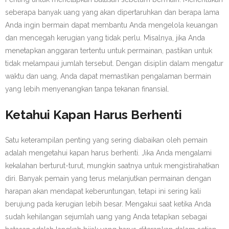
seberapa banyak uang yang akan dipertaruhkan dan berapa lama
Anda ingin bermain dapat membantu Anda mengelola keuangan
dan mencegah kerugian yang tidak perlu. Misalnya, jika Anda
menetapkan anggaran tertentu untuk permainan, pastikan untuk
tidak melampaui jumlah tersebut. Dengan disiplin dalam mengatur
waktu dan uang, Anda dapat memastikan pengalaman bermain
yang lebih menyenangkan tanpa tekanan finansial.
Ketahui Kapan Harus Berhenti
Satu keterampilan penting yang sering diabaikan oleh pemain
adalah mengetahui kapan harus berhenti. Jika Anda mengalami
kekalahan berturut-turut, mungkin saatnya untuk mengistirahatkan
diri. Banyak pemain yang terus melanjutkan permainan dengan
harapan akan mendapat keberuntungan, tetapi ini sering kali
berujung pada kerugian lebih besar. Mengakui saat ketika Anda
sudah kehilangan sejumlah uang yang Anda tetapkan sebagai