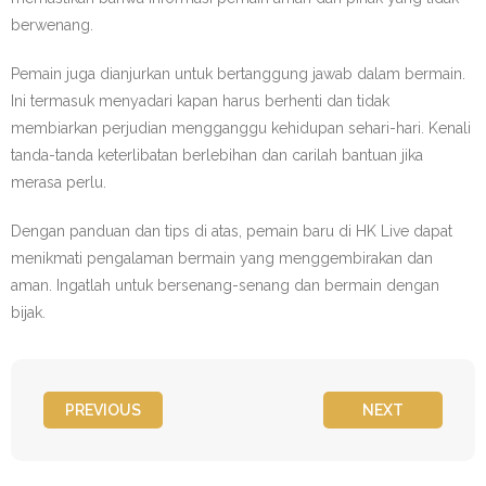
berwenang.
Pemain juga dianjurkan untuk bertanggung jawab dalam bermain.
Ini termasuk menyadari kapan harus berhenti dan tidak
membiarkan perjudian mengganggu kehidupan sehari-hari. Kenali
tanda-tanda keterlibatan berlebihan dan carilah bantuan jika
merasa perlu.
Dengan panduan dan tips di atas, pemain baru di HK Live dapat
menikmati pengalaman bermain yang menggembirakan dan
aman. Ingatlah untuk bersenang-senang dan bermain dengan
bijak.
PREVIOUS
NEXT