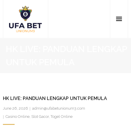
Skip
to
content
Home
HK LIVE: PANDUAN LENGKAP
Casino Online
UNTUK PEMULA
Pkv Games
SBOBET
HK LIVE: PANDUAN LENGKAP UNTUK PEMULA
Slot Gacor
June 26, 2026
admin@ufabetunionum3.com
Togel Online
Casino Online
,
Slot Gacor
,
Togel Online