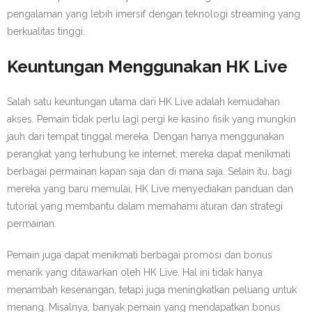
pengalaman yang lebih imersif dengan teknologi streaming yang
berkualitas tinggi.
Keuntungan Menggunakan HK Live
Salah satu keuntungan utama dari HK Live adalah kemudahan
akses. Pemain tidak perlu lagi pergi ke kasino fisik yang mungkin
jauh dari tempat tinggal mereka. Dengan hanya menggunakan
perangkat yang terhubung ke internet, mereka dapat menikmati
berbagai permainan kapan saja dan di mana saja. Selain itu, bagi
mereka yang baru memulai, HK Live menyediakan panduan dan
tutorial yang membantu dalam memahami aturan dan strategi
permainan.
Pemain juga dapat menikmati berbagai promosi dan bonus
menarik yang ditawarkan oleh HK Live. Hal ini tidak hanya
menambah kesenangan, tetapi juga meningkatkan peluang untuk
menang. Misalnya, banyak pemain yang mendapatkan bonus