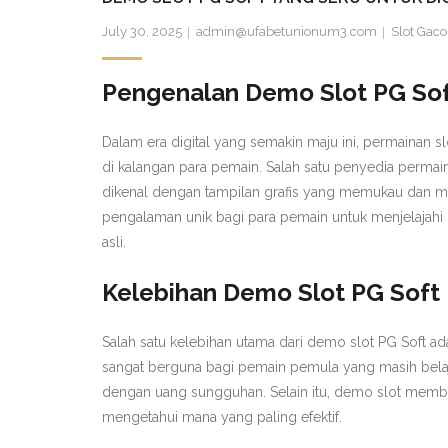
July 30, 2025
admin@ufabetunionum3.com
Slot Gaco
Pengenalan Demo Slot PG So
Dalam era digital yang semakin maju ini, permainan sl
di kalangan para pemain. Salah satu penyedia permai
dikenal dengan tampilan grafis yang memukau dan 
pengalaman unik bagi para pemain untuk menjelajahi
asli.
Kelebihan Demo Slot PG Soft
Salah satu kelebihan utama dari demo slot PG Soft ad
sangat berguna bagi pemain pemula yang masih bela
dengan uang sungguhan. Selain itu, demo slot membe
mengetahui mana yang paling efektif.