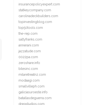
insurancepolicyexpert.com
statkeycompany.com
carolinadeckbuilders.com
topinvestingblog.com
top50tools.com
the-rep.com
saltyfranks.com
annerani.com
jazzatude.com
0022pa.com
zeroshare.info
bilesinc.com
milaretreatnz.com
modaagi.com
smallvilleph.com
galiciasuroeste.info
batallasdeguerra.com
dregstudios.com