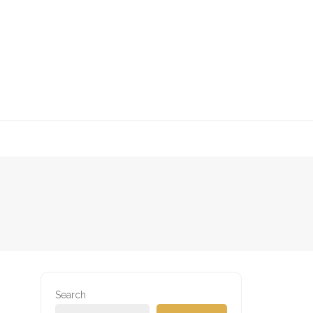
Search