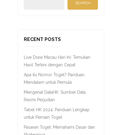
SEARCH
RECENT POSTS
Live Draw Macau Hari Ini: Temukan
Hasil Terkini dengan Cepat
Apa itu Nomor Togel? Panduan
Mendalam untuk Pemula
Mengenal DataHK: Sumber Data
Resmi Perjudian
Tabel HK 2024: Panduan Lengkap
untuk Pemain Togel
Pasaran Togel: Memahami Dasar dan
Strateginya