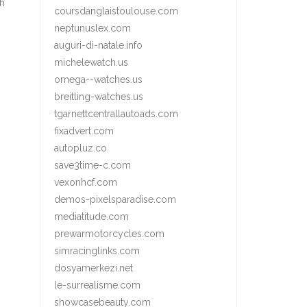
ih
coursdanglaistoulouse.com
neptunuslex.com
auguri-di-natale.info
michelewatch.us
omega--watches.us
breitling-watches.us
tgarnettcentrallautoads.com
fixadvert.com
autopluz.co
save3time-c.com
vexonhcf.com
demos-pixelsparadise.com
mediatitude.com
prewarmotorcycles.com
simracinglinks.com
dosyamerkezi.net
le-surrealisme.com
showcasebeauty.com