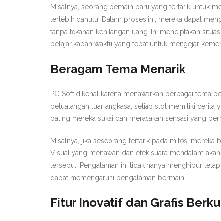
Misalnya, seorang pemain baru yang tertarik untuk 
terlebih dahulu. Dalam proses ini, mereka dapat me
tanpa tekanan kehilangan uang. Ini menciptakan situ
belajar kapan waktu yang tepat untuk mengejar keme
Beragam Tema Menarik
PG Soft dikenal karena menawarkan berbagai tema pe
petualangan luar angkasa, setiap slot memiliki cerit
paling mereka sukai dan merasakan sensasi yang ber
Misalnya, jika seseorang tertarik pada mitos, mere
Visual yang menawan dan efek suara mendalam akan
tersebut. Pengalaman ini tidak hanya menghibur tet
dapat memengaruhi pengalaman bermain.
Fitur Inovatif dan Grafis Berku