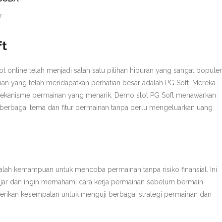
r
ft
ot online telah menjadi salah satu pilihan hiburan yang sangat populer
nan yang telah mendapatkan perhatian besar adalah PG Soft. Mereka
mekanisme permainan yang menarik. Demo slot PG Soft menawarkan
 berbagai tema dan fitur permainan tanpa perlu mengeluarkan uang
alah kemampuan untuk mencoba permainan tanpa risiko finansial. Ini
jar dan ingin memahami cara kerja permainan sebelum bermain
rikan kesempatan untuk menguji berbagai strategi permainan dan