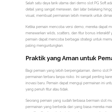
Salah satu daya tarik utama dari demo slot PG Soft ad
detail yang sangat menawan, dari latar belakang hin
visual, membuat permainan lebih menarik untuk dimai
Ketika pemain mencoba versi demo, mereka dapat mera
menawarkan wilds, scatters, dan fitur bonus intera
pemain dapat mencoba berbagai strategi untuk mema
paling menguntungkan.
Praktik yang Aman untuk Pe
Bagi pemain yang lebih berpengalaman, demo slot P
permainan terbaru tanpa risiko. Ini sangat penting k
inovasi baru. Pemain dapat menguji permainan ini un
yang penuh fitur atau tidak.
Seorang pemain yang sudah terbiasa bermain slot 
permainan yang berbeda dari yang biasa mereka 