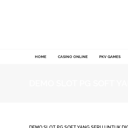
Skip
to
content
HOME
CASINO ONLINE
PKV GAMES
DEMO SLOT PG SOFT Y
DEMO SLOT PG SOFT YANG SERU UNTUK DI