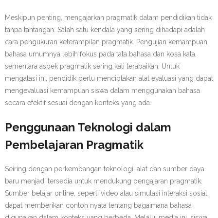
Meskipun penting, mengajarkan pragmatik dalam pendidikan tidak
tanpa tantangan. Salah satu kendala yang sering dihadapi adalah
cara pengukuran keterampilan pragmatik. Pengujian kemampuan
bahasa umumnya lebih fokus pada tata bahasa dan kosa kata,
sementara aspek pragmatik sering kali terabaikan. Untuk
mengatasi ini, pendidik perlu menciptakan alat evaluasi yang dapat
mengevaluasi kemampuan siswa dalam menggunakan bahasa
secara efektif sesuai dengan konteks yang ada.
Penggunaan Teknologi dalam
Pembelajaran Pragmatik
Seiring dengan perkembangan teknologi, alat dan sumber daya
baru menjadi tersedia untuk mendukung pengajaran pragmatik.
Sumber belajar online, seperti video atau simulasi interaksi sosial,
dapat memberikan contoh nyata tentang bagaimana bahasa
digunakan dalam konteks yang berbeda. Melalui media ini, siswa