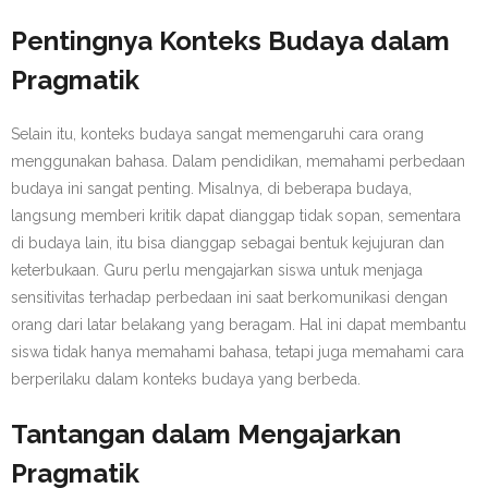
Pentingnya Konteks Budaya dalam
Pragmatik
Selain itu, konteks budaya sangat memengaruhi cara orang
menggunakan bahasa. Dalam pendidikan, memahami perbedaan
budaya ini sangat penting. Misalnya, di beberapa budaya,
langsung memberi kritik dapat dianggap tidak sopan, sementara
di budaya lain, itu bisa dianggap sebagai bentuk kejujuran dan
keterbukaan. Guru perlu mengajarkan siswa untuk menjaga
sensitivitas terhadap perbedaan ini saat berkomunikasi dengan
orang dari latar belakang yang beragam. Hal ini dapat membantu
siswa tidak hanya memahami bahasa, tetapi juga memahami cara
berperilaku dalam konteks budaya yang berbeda.
Tantangan dalam Mengajarkan
Pragmatik