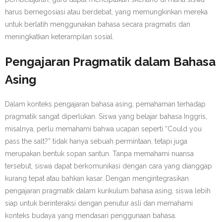
harus bernegosiasi atau berdebat, yang memungkinkan mereka
untuk berlatih menggunakan bahasa secara pragmatis dan
meningkatkan keterampilan sosial.
Pengajaran Pragmatik dalam Bahasa
Asing
Dalam konteks pengajaran bahasa asing, pemahaman terhadap
pragmatik sangat diperlukan. Siswa yang belajar bahasa Inggris,
misalnya, perlu memahami bahwa ucapan seperti “Could you
pass the salt?” tidak hanya sebuah permintaan, tetapi juga
merupakan bentuk sopan santun. Tanpa memahami nuansa
tersebut, siswa dapat berkomunikasi dengan cara yang dianggap
kurang tepat atau bahkan kasar. Dengan mengintegrasikan
pengajaran pragmatik dalam kurikulum bahasa asing, siswa lebih
siap untuk berinteraksi dengan penutur asli dan memahami
konteks budaya yang mendasari penggunaan bahasa.